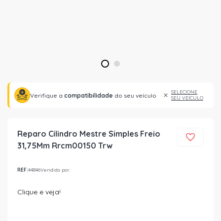
1
2
SELECIONE
Verifique a
compatibilidade
do seu veículo
SEU VEÍCULO
Reparo Cilindro Mestre Simples Freio
31,75Mm Rrcm00150 Trw
REF:
44846
Vendido por:
Clique e veja!