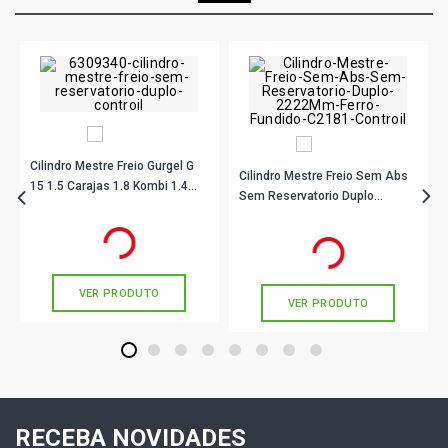
Cilindro Mestre Freio Gurgel G
Cilindro Mestre Freio Sem Abs
15 1.5 Carajas 1.8 Kombi 1.4
Sem Reservatorio Duplo
23.81Mm C2018 Controil
22,22Mm Ferro Fundido C2181
R$ 137,67
no PIX
R$ 168,78
no PIX
Controil
Ou
R$ 137,67
em até 4x de
R$ 34,41
Ou
R$ 168,78
em até 5x de
R$ 33,75
sem juros
sem juros
VER PRODUTO
VER PRODUTO
1
2
3
4
5
6
7
8
RECEBA NOVIDADES