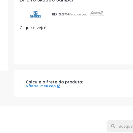
REF:
3858774
Vendido por:
Clique e veja!
Calcule o frete do produto:
Não sei meu cep