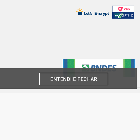
 SW 1.6 8V GASOLINA (1985 - 1989)
 SW 1.6 8V GASOLINA (1985 - 1989)
 S SW 1.6 8V GASOLINA (1985 -
ENTENDI E FECHAR
produto por cliente, até o término dos nossos estoques para internet. Caso os
análise e confirmação de dados.
 CNPJ:
inas-SP