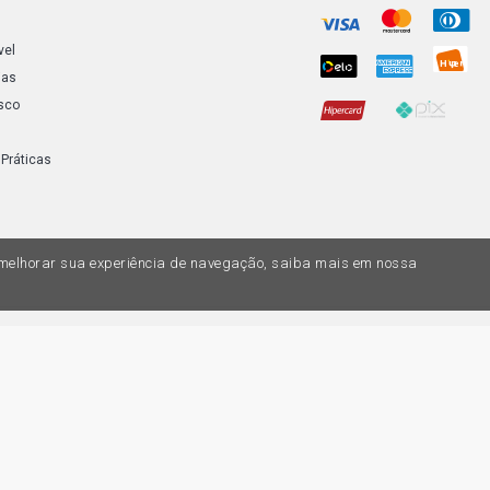
MARAJO SL S
vel
MARAJO SLE
ias
sco
MARAJO SLE
1989)
 Práticas
a melhorar sua experiência de navegação, saiba mais em nossa
do variar nas lojas físicas. Ofertas válidas na compra de até 10 peças de cada 
ias de valores, o preço válido é o do carrinhos de compras. Vendas sujeitas a 
Z, uma empresa do Grupo DPaschoal - Razão Social: Comercial Automotiva S.A. -
7.005/0169-49 - Rua Edmundo Navarro de Andrade, 1700 - CEP 13031-695, Camp