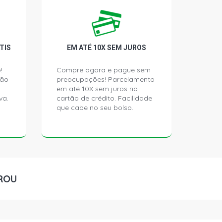
L SEDAN 1.6 8V GASOLINA (1979 -
 S SEDAN 1.6 8V GASOLINA (1985 -
TIS
EM ATÉ 10X SEM JUROS
!
Compre agora e pague sem
ção
preocupações! Parcelamento
SEDAN 1.6 8V GASOLINA (1979 -
em até 10X sem juros no
va.
cartão de crédito. Facilidade
que cabe no seu bolso.
S SEDAN 1.6 8V GASOLINA (1985 -
E SEDAN 1.6 8V GASOLINA (1979 -
ROU
E S SEDAN 1.6 8V GASOLINA (1985 -
L SEDAN 1.6 8V GASOLINA (1979 -