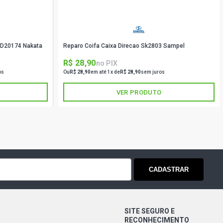
E S PICKUP 1.6 8V GASOLINA (1985 -
CD20174 Nakata
Reparo Coifa Caixa Direcao Sk2803 Sampel
L PICKUP 1.6 8V GASOLINA (1983 -
R$ 28,90
no PIX
os
Ou
R$ 28,90
em até 1x de
R$ 28,90
sem juros
L S PICKUP 1.6 8V GASOLINA (1985 -
VER PRODUTO
SW 1.4 8V GASOLINA (1981 - 1985)
SW 1.6 8V GASOLINA (1985 - 1989)
CADASTRAR
 SW 1.6 8V GASOLINA (1985 - 1989)
SW 1.6 8V GASOLINA (1981 - 1989)
SITE SEGURO E
RECONHECIMENTO