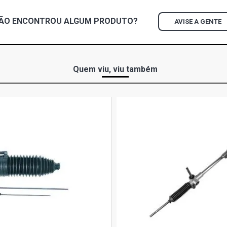
1987)
ÃO ENCONTROU
ALGUM
PRODUTO?
AVISE A GENTE
CHEVETTE SL
1993)
CHEVETTE S
Quem viu, viu também
1987)
CHEVETTE SL
1993)
CHEVY 500 D
1987)
CHEVY 500 D
1995)
CHEVY 500 S
1987)