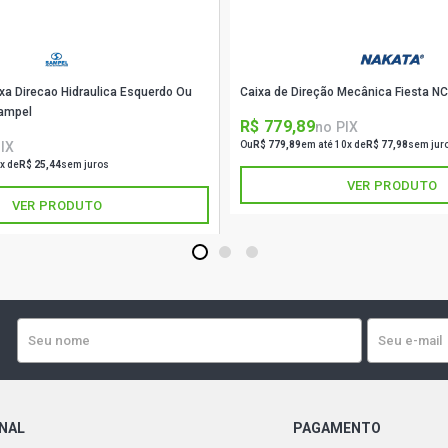
CHEVY 500 S
1995)
xa Direcao Hidraulica Esquerdo Ou
Caixa de Direção Mecânica Fiesta N
CHEVY 500 S
1987)
Sampel
R$ 779,89
no PIX
IX
Ou
R$ 779,89
em até 10x de
R$ 77,98
sem jur
CHEVY 500 S
x de
R$ 25,44
sem juros
1995)
VER PRODUTO
VER PRODUTO
MARAJO SL 
1
2
3
MARAJO SE 
MARAJO SE S
MARAJO SL 
ONAL
PAGAMENTO