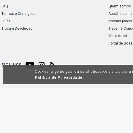
FAQ
Quem somos
Termos e Condições
AutoZ é confiá
LGPD
Nossas parcer
Troca e Devolução
Trabalhe Cono
Mapa do site
Portal de Boas
SIGA-NOS:
Cookies: a gente guarda estatísticas de visitas par
Política de Privacidade
Preços e condições de pagamento exclusivos para compras via internet, poden
produtos apresentem divergênc
Auto
45.98