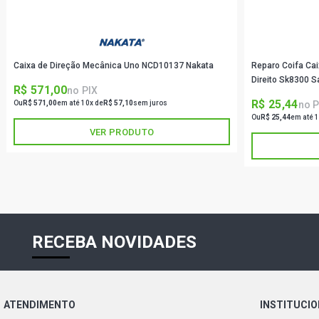
Caixa de Direção Mecânica Uno NCD10137 Nakata
Reparo Coifa Cai
Direito Sk8300 
R$ 571,00
no PIX
R$ 25,44
no P
Ou
R$ 571,00
em até 10x de
R$ 57,10
sem juros
Ou
R$ 25,44
em até 1
VER PRODUTO
RECEBA NOVIDADES
ATENDIMENTO
INSTITUCI