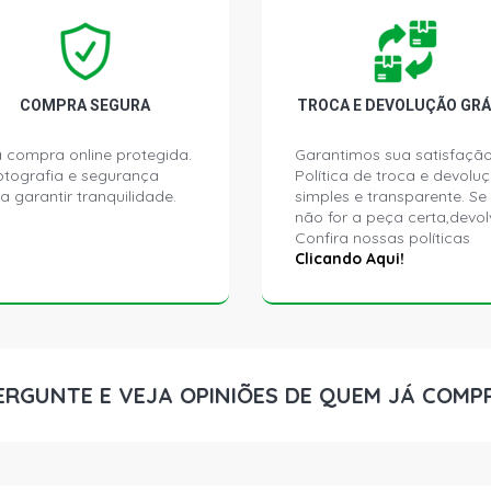
CHEVETTE D
1987)
CHEVETTE DL
COMPRA SEGURA
TROCA E DEVOLUÇÃO GRÁ
1993)
 compra online protegida.
Garantimos sua satisfação
ptografia e segurança
Política de troca e devolu
CHEVETTE L 
a garantir tranquilidade.
simples e transparente. Se
1987)
não for a peça certa,devol
Confira nossas políticas
CHEVETTE L 
Clicando Aqui!
1993)
CHEVETTE S
1987)
ERGUNTE E VEJA OPINIÕES DE QUEM JÁ COMP
CHEVETTE S
1993)
CHEVETTE S