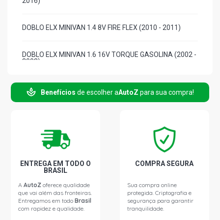
2016)
DOBLO ELX MINIVAN 1.4 8V FIRE FLEX (2010 - 2011)
DOBLO ELX MINIVAN 1.6 16V TORQUE GASOLINA (2002 -
2003)
DOBLO ADVENTURE MINIVAN 1.8 16V E-TORQ FLEX
Benefícios
de escolher a
AutoZ
para sua compra!
(2013 - 2014)
DOBLO ESSENCE MINIVAN 1.8 16V E-TORQ FLEX (2012 -
2016)
DOBLO ADVENTURE-TRYON MINIVAN 1.8 8V
POWERTRAIN FLEX (2007 - 2012)
ENTREGA EM TODO O
COMPRA SEGURA
BRASIL
A
AutoZ
oferece qualidade
Sua compra online
DOBLO CARGO MINIVAN 1.8 8V POWERTRAIN FLEX (2006
que vai além das fronteiras.
protegida. Criptografia e
- 2014)
Entregamos em todo
Brasil
segurança para garantir
com rapidez e qualidade.
tranquilidade.