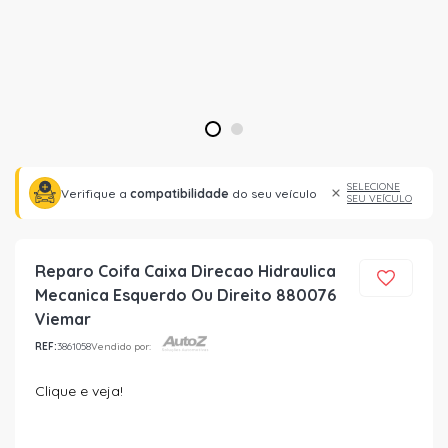
1
2
SELECIONE
Verifique a
compatibilidade
do seu veículo
SEU VEÍCULO
Reparo Coifa Caixa Direcao Hidraulica
Mecanica Esquerdo Ou Direito 880076
Viemar
REF:
3861058
Vendido por:
Clique e veja!