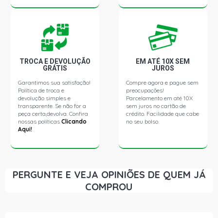
DOBLO ELX MINIVAN 1.8 8V POWERTRAIN FLEX (2006 -
2010)
DOBLO HLX MINIVAN 1.8 8V POWERTRAIN FLEX (2007 -
2011)
TROCA E DEVOLUÇÃO
EM ATÉ 10X SEM
GRÁTIS
JUROS
DOBLO ADVENTURE-TRYON MINIVAN 1.8 8V
POWERTRAIN GASOLINA (2004 - 2006)
Garantimos sua satisfação!
Compre agora e pague sem
Política de troca e
preocupações!
devolução simples e
Parcelamento em até 10X
DOBLO CARGO MINIVAN 1.8 8V POWERTRAIN GASOLINA
transparente. Se não for a
sem juros no cartão de
(2004 - 2006)
peça certa,devolva. Confira
crédito. Facilidade que cabe
nossas políticas
Clicando
no seu bolso.
Aqui!
DOBLO ELX MINIVAN 1.8 8V POWERTRAIN GASOLINA
(2004 - 2006)
FIORINO STD FURGAO 1.4 8V EVO FLEX (2014 - 2016)
PERGUNTE E VEJA OPINIÕES DE QUEM JÁ
COMPROU
IDEA ELX MINIVAN 1.4 8V FIRE FLEX (2006 - 2010)