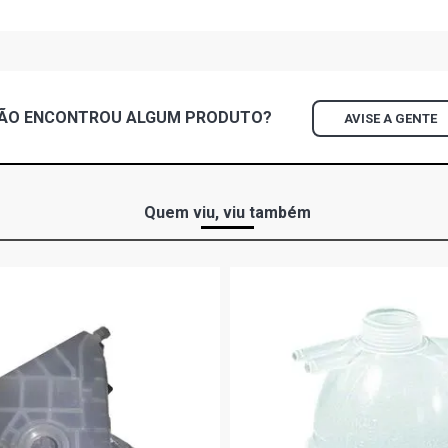
GOL G1 S HA
GOL G1 LS H
ÃO ENCONTROU
ALGUM
PRODUTO?
AVISE A GENTE
GOL G1 PLUS
GOL G1 S HA
Quem viu, viu também
GOL G1 CL H
GOL G1 CLI 
GOL G1 GL H
GOL G1 GT H