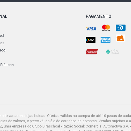
PARATI G1 G
ONAL
PAGAMENTO
SAVEIRO G1 
1989)
vel
ias
sco
SAVEIRO G1 
 Práticas
SAVEIRO G1 
SAVEIRO G1 
SAVEIRO G1 
SAVEIRO G1 
do variar nas lojas físicas. Ofertas válidas na compra de até 10 peças de cada 
ias de valores, o preço válido é o do carrinhos de compras. Vendas sujeitas a 
Z, uma empresa do Grupo DPaschoal - Razão Social: Comercial Automotiva S.A. -