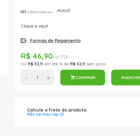
REF:
2763
Vendido por:
Clique e veja!
Formas de Pagamento
R$ 46,90
Ou
R$ 52,11
em até 1x de
R$ 52,11
sem juros
-
+
COMPRAR
ADICIO
Calcule o frete do produto:
Não sei meu cep