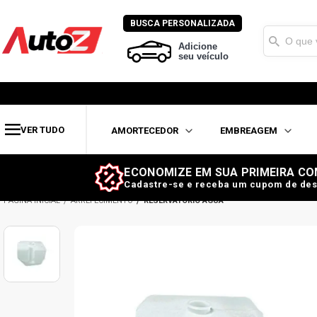
BUSCA PERSONALIZADA
Adicione
seu veículo
VER TUDO
AMORTECEDOR
EMBREAGEM
ECONOMIZE EM SUA PRIMEIRA CO
Cadastre-se e receba um cupom de des
ARREFECIMENTO
RESERVATÓRIO AGUA