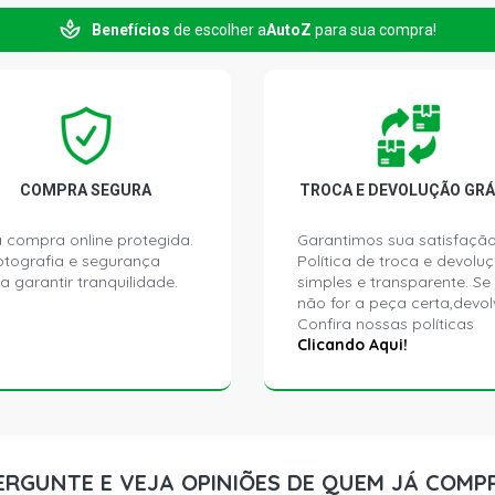
GOL G1 FURG
Benefícios
de escolher a
AutoZ
para sua compra!
GOL G1 GL H
GOL G1 L HA
COMPRA SEGURA
TROCA E DEVOLUÇÃO GRÁ
GOL G1 PLUS
 compra online protegida.
Garantimos sua satisfação
ptografia e segurança
Política de troca e devolu
GOL G1 S HA
a garantir tranquilidade.
simples e transparente. Se
não for a peça certa,devol
Confira nossas políticas
GOL G1 BX H
Clicando Aqui!
GOL G1 L HA
GOL G1 LS H
ERGUNTE E VEJA OPINIÕES DE QUEM JÁ COMP