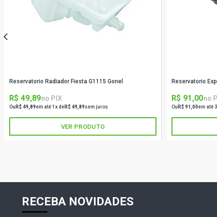
Reservatorio Radiador Fiesta G1115 Gonel
Reservatorio Ex
R$ 49,89
R$ 91,00
no PIX
no 
Ou
R$ 49,89
em até 1x de
R$ 49,89
sem juros
Ou
R$ 91,00
em até 
VER PRODUTO
RECEBA NOVIDADES