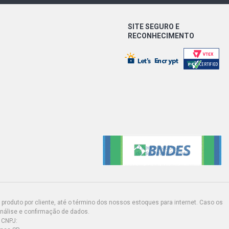
LS SW 1.8 8V AP (1986 - 1995)
SITE SEGURO E
RECONHECIMENTO
STD PICKUP 1.6 8V AP DIESEL (1987 -
CL PICKUP 1.6 8V AE (1989 - 1996)
CL PICKUP 1.6 8V AP (1987 - 1997)
GL PICKUP 1.6 8V AP (1987 - 1997)
LS PICKUP 1.6 8V AP (1987 - 1997)
S PICKUP 1.6 8V AP (1987 - 1997)
produto por cliente, até o término dos nossos estoques para internet. Caso os
análise e confirmação de dados.
 CNPJ: