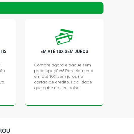
AO HATCH 1.6 8V AP (1984 - 1994)
ATCH 1.6 8V AP (1984 - 1994)
TCH 1.6 8V AP (1982 - 1984)
TIS
EM ATÉ 10X SEM JUROS
 HATCH 1.6 8V AP (1984 - 1994)
!
Compre agora e pague sem
ção
preocupações! Parcelamento
TCH 1.6 8V AP (1984 - 1994)
em até 10X sem juros no
va.
cartão de crédito. Facilidade
que cabe no seu bolso.
ATCH 1.6 8V AR (1985 - 1987)
TCH 1.6 8V AR (1980 - 1988)
ATCH 1.6 8V AR (1980 - 1988)
ROU