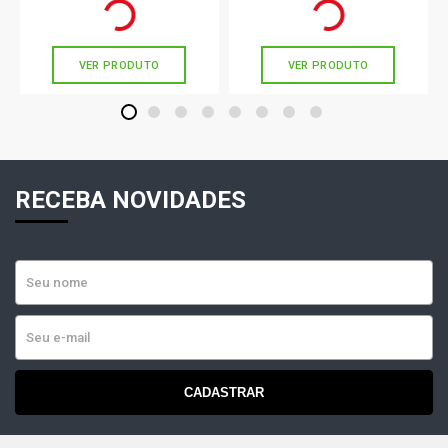
Ou
R$ 34,33
em até 1x de
R$ 34,33
Ou
R$ 58,78
em até 1x de
R$ 58,78
sem juros
sem juros
VER PRODUTO
VER PRODUTO
1
2
3
4
5
6
7
8
RECEBA NOVIDADES
CADASTRAR