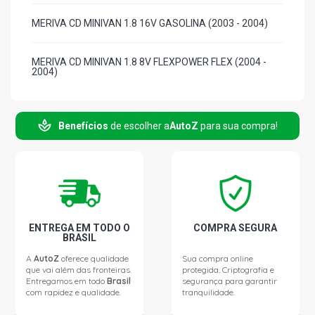
MERIVA CD MINIVAN 1.8 16V GASOLINA (2003 - 2004)
MERIVA CD MINIVAN 1.8 8V FLEXPOWER FLEX (2004 -
2004)
MERIVA JOY MINIVAN 1.8 8V FLEXPOWER FLEX (2005 -
2008)
Benefícios
de escolher a
AutoZ
para sua compra!
MERIVA MAXX MINIVAN 1.8 8V FLEXPOWER FLEX (2005 -
2008)
MERIVA PREMIUM MINIVAN 1.8 8V FLEXPOWER FLEX
(2005 - 2009)
ENTREGA EM TODO O
COMPRA SEGURA
BRASIL
MERIVA STD MINIVAN 1.8 8V GASOLINA (2003 - 2004)
A
AutoZ
oferece qualidade
Sua compra online
que vai além das fronteiras.
protegida. Criptografia e
Entregamos em todo
Brasil
segurança para garantir
com rapidez e qualidade.
tranquilidade.
MERIVA CD MINIVAN 1.8 8V GASOLINA (2003 - 2004)