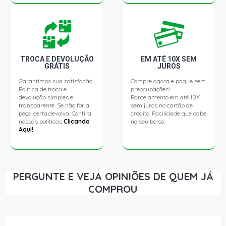
MERIVA COLLECTION MINIVAN 1.4 8V ECONOFLEX N14YF
FLEX (2012 - 2012)
MERIVA SS MINIVAN 1.8 8V FLEXPOWER FLEX (2006 -
2008)
TROCA E DEVOLUÇÃO
EM ATÉ 10X SEM
GRÁTIS
JUROS
Garantimos sua satisfação!
Compre agora e pague sem
MERIVA EXPRESS EASYTRONIC MINIVAN 1.8 8V
Política de troca e
preocupações!
FLEXPOWER FLEX (2009 - 2012)
devolução simples e
Parcelamento em até 10X
transparente. Se não for a
sem juros no cartão de
peça certa,devolva. Confira
crédito. Facilidade que cabe
nossas políticas
Clicando
no seu bolso.
Aqui!
PERGUNTE E VEJA OPINIÕES DE QUEM JÁ
COMPROU