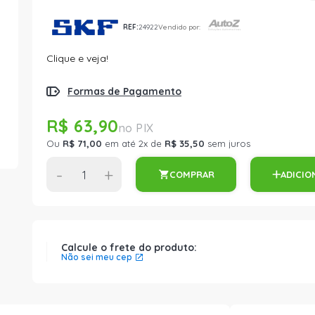
REF:
24922
Vendido por:
Clique e veja!
Formas de Pagamento
R$ 63,90
Ou
R$ 71,00
em até 2x de
R$ 35,50
sem juros
-
+
COMPRAR
ADICIO
Calcule o frete do produto:
Não sei meu cep