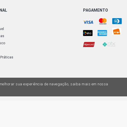
SPRINTER 3
OM014A DIES
RODA INTE
ONAL
PAGAMENTO
SPRINTER 3
DIESEL (199
vel
INTERNA
ias
sco
SPRINTER 3
DIESEL (199
INTERNA
 Práticas
SPRINTER 31
2004) EIXO
a melhorar sua experiência de navegação, saiba mais em nossa
SPRINTER 31
2002) EIXO
do variar nas lojas físicas. Ofertas válidas na compra de até 10 peças de cada 
SPRINTER 31
ias de valores, o preço válido é o do carrinhos de compras. Vendas sujeitas a 
- 2002) EIX
Z, uma empresa do Grupo DPaschoal - Razão Social: Comercial Automotiva S.A. -
7.005/0169-49 - Rua Edmundo Navarro de Andrade, 1700 - CEP 13031-695, Camp