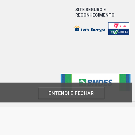
10 FURGÃO TETO BAIXO VAN 2.5 8V
EL (1997 - 2000) EIXO DIANTEIRO,
RNA
SITE SEGURO E
RECONHECIMENTO
10 BAIXO CL VAN 2.5 8V OM014A
7 - 2001) EIXO DIANTEIRO, RODA
10 EXECUTIVO VAN 2.5 8V OM014A
7 - 2001) EIXO DIANTEIRO, RODA
1 CDI VAN 2.5 8V DIESEL (2001 -
 DIANTEIRO, RODA INTERNA
ENTENDI E FECHAR
2 ALTO CL VAN 2.5 8V DIESEL (2000 -
 DIANTEIRO, RODA INTERNA
produto por cliente, até o término dos nossos estoques para internet. Caso os
2 BAIXO CC VAN 2.5 8V DIESEL (2000
análise e confirmação de dados.
O DIANTEIRO, RODA INTERNA
 CNPJ:
inas-SP