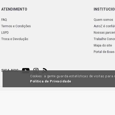
ATENDIMENTO
INSTITUCI
FAQ
Quem somos
Termos e Condições
AutoZ é confiá
LGPD
Nossas parcer
Troca e Devolução
Trabalhe Cono
Mapa do site
Portal de Boas
SIGA-NOS:
Cookies: a gente guarda estatísticas de visitas par
Política de Privacidade
Preços e condições de pagamento exclusivos para compras via internet, poden
produtos apresentem divergênc
Auto
45.98