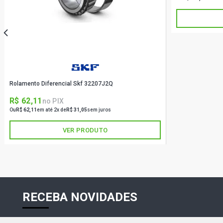
Rolamento Diferencial Skf 32207J2Q
R$ 62,11
no PIX
Ou
R$ 62,11
em até 2x de
R$ 31,05
sem juros
VER PRODUTO
RECEBA NOVIDADES