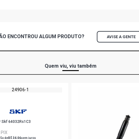
SPRINTER 41
2002) EIXO
SPRINTER 1
DIESEL (200
INTERNA
ÃO ENCONTROU
ALGUM
PRODUTO?
AVISE A GENTE
SPRINTER 1
DIESEL (200
INTERNA
Quem viu, viu também
SPRINTER 3
(2005 - 201
SPRINTER 3
OM014A DIES
RODA INTE
r Skf 64032Rs1C3
SPRINTER 3
OM014A DIES
 PIX
RODA INTE
 5x de
R$ 34,06
sem juros