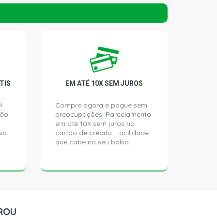
RT-CLUB PICKUP 3.9 12V V6
1998 - 2001) DIFERENCIAL COROA
OSIÇÃO DIREITA E ESQUERDA
 PICKUP 5.2 16V MAGNUM V8 318
1998 - 2000) DIFERENCIAL COROA
OSIÇÃO DIREITA E ESQUERDA
TIS
EM ATÉ 10X SEM JUROS
13 PICKUP 2.2 16V OM611LA DIESEL
8) EIXO DIANTEIRO, RODA INTERNA
!
Compre agora e pague sem
ção
preocupações! Parcelamento
em até 10X sem juros no
13 PICKUP 2.2 16V OM611LA DIESEL
8) EIXO DIANTEIRO, RODA INTERNA
va.
cartão de crédito. Facilidade
que cabe no seu bolso.
D PICKUP 2.5 8V DIESEL (1997 -
 DIANTEIRO, RODA INTERNA
2 PICKUP 2.5 8V DIESEL (1999 -
 DIANTEIRO, RODA INTERNA
ROU