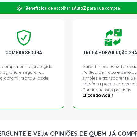
DAKOTA SPO
Benefícios
de escolher a
AutoZ
para sua compra!
GASOLINA (
LATERAL, P
DAKOTA SLT
GASOLINA (
LATERAL, P
COMPRA SEGURA
TROCA E DEVOLUÇÃO GRÁ
SPRINTER 3
(2005 - 200
 compra online protegida.
Garantimos sua satisfação
ptografia e segurança
Política de troca e devolu
a garantir tranquilidade.
simples e transparente. Se
SPRINTER 4
(2006 - 200
não for a peça certa,devol
Confira nossas políticas
Clicando Aqui!
SPRINTER ST
2001) EIXO
SPRINTER 31
2002) EIXO
ERGUNTE E VEJA OPINIÕES DE QUEM JÁ COMP