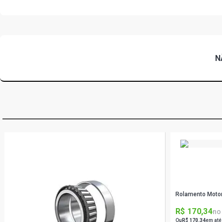
N
Rolamento Moto
R$ 170,34
no
Ou
R$ 170,34
em até