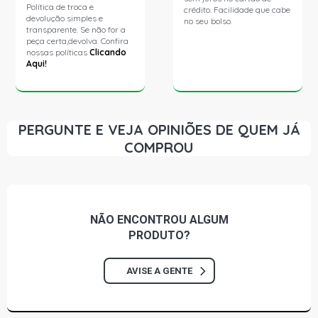
Política de troca e
crédito. Facilidade que cabe
devolução simples e
no seu bolso.
transparente. Se não for a
peça certa,devolva. Confira
nossas políticas
Clicando
Aqui!
PERGUNTE E VEJA OPINIÕES DE QUEM JÁ
COMPROU
NÃO ENCONTROU
ALGUM
PRODUTO?
AVISE A GENTE