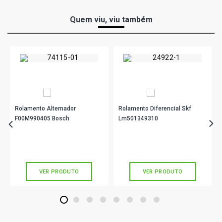
Quem viu, viu também
Rolamento Alternador
Rolamento Diferencial Skf
F00M990405 Bosch
Lm501349310
R$ 37,90
R$ 71,00
no PIX
no PIX
Ou
R$ 37,90
em até 1x de
R$ 37,90
Ou
R$ 71,00
em até 2x de
R$ 35,50
sem juros
sem juros
VER PRODUTO
VER PRODUTO
1
2
3
4
5
6
7
8