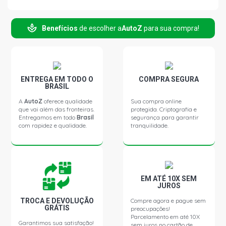
Benefícios
de escolher a
AutoZ
para sua compra!
ENTREGA EM TODO O
COMPRA SEGURA
BRASIL
A
AutoZ
oferece qualidade
Sua compra online
que vai além das fronteiras.
protegida. Criptografia e
Entregamos em todo
Brasil
segurança para garantir
com rapidez e qualidade.
tranquilidade.
EM ATÉ 10X SEM
JUROS
TROCA E DEVOLUÇÃO
Compre agora e pague sem
GRÁTIS
preocupações!
Parcelamento em até 10X
Garantimos sua satisfação!
sem juros no cartão de