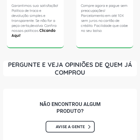
Garantimos sua satisfação!
Compre agora e pague sem
Política de troca e
preocupações!
CELTA SUPER HATCH 1.4 8V 5N GASOLINA (2004 - 2007)
devolução simples e
Parcelamento em até 10X
transparente. Se não for a
sem juros no cartão de
peça certa,devolva. Confira
crédito. Facilidade que cabe
CORSA HATCH SUPER HATCH 1.0 16V GASOLINA (1998 -
nossas políticas
Clicando
no seu bolso.
2004)
Aqui!
CORSA HATCH SUPER WIND HATCH 1.0 8V EFI
GASOLINA (1994 - 1996)
PERGUNTE E VEJA OPINIÕES DE QUEM JÁ
COMPROU
CORSA HATCH WIND MILENIUM HATCH 1.0 8V MPFI
GASOLINA (1996 - 2009)
CORSA HATCH SUPER HATCH 1.0 8V MPFI GASOLINA
(1995 - 1999)
NÃO ENCONTROU
ALGUM
PRODUTO?
CORSA HATCH SUPER WIND HATCH 1.0 8V MPFI
GASOLINA (2002 - 2008)
AVISE A GENTE
CORSA HATCH WIND HATCH 1.0 8V MPFI GASOLINA