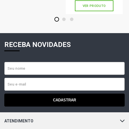
VER PRODUTO
CORSA HATCH SUPER HATCH 1.6 8V GASOLINA (2001 -
2002)
1
2
3
CORSA PICKUP CHAMP EFI PICKUP 1.6 8V GASOLINA
(1994 - 1996)
RECEBA NOVIDADES
CORSA PICKUP CHAMP MPFI PICKUP 1.6 8V GASOLINA
(1995 - 2001)
CORSA PICKUP EFI GL PICKUP 1.6 8V GASOLINA (1995 -
1996)
CORSA PICKUP GL PICKUP 1.6 8V GASOLINA (1995 -
2001)
CADASTRAR
CORSA PICKUP RODEIO PICKUP 1.6 8V GASOLINA (1998
- 2003)
ATENDIMENTO
CORSA PICKUP SPORT PICKUP 1.6 8V GASOLINA (2002 -