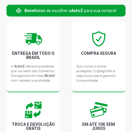
CELTA SPIRIT HATCH 1.0 8V VHC GASOLINA (2002 -
Benefícios
de escolher a
AutoZ
para sua compra!
2008)
CELTA LIFE HATCH 1.0 8V VHCE FLEXPOWER N10YFH L4
FLEX (2009 - 2014)
CELTA SPIRIT HATCH 1.0 8V VHCE FLEXPOWER N10YFH
L4 FLEX (2009 - 2016)
ENTREGA EM TODO O
COMPRA SEGURA
BRASIL
A
AutoZ
oferece qualidade
Sua compra online
CELTA SUPER HATCH 1.0 8V VHCE FLEXPOWER N10YFH
que vai além das fronteiras.
protegida. Criptografia e
L4 FLEX (2006 - 2009)
Entregamos em todo
Brasil
segurança para garantir
com rapidez e qualidade.
tranquilidade.
CELTA ENERGY HATCH 1.4 8V 5N GASOLINA (2004 -
2008)
CELTA LIFE HATCH 1.4 8V 5N GASOLINA (2004 - 2008)
TROCA E DEVOLUÇÃO
EM ATÉ 10X SEM
CELTA SPIRIT HATCH 1.4 8V 5N GASOLINA (2004 - 2008)
GRÁTIS
JUROS