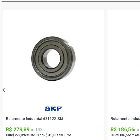
Rolamento Industrial 63112Z Skf
Rolamento Indus
R$ 279,89
R$ 186,56
no PIX
no
Ou
R$ 279,89
em até 9x de
R$ 31,09
sem juros
Ou
R$ 186,56
em até