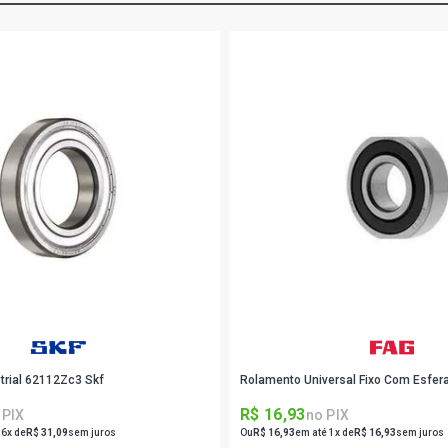
trial 62112Zc3 Skf
Rolamento Universal Fixo Com Esfer
R$ 16,93
 PIX
no PIX
 6x de
R$ 31,09
sem juros
Ou
R$ 16,93
em até 1x de
R$ 16,93
sem juros