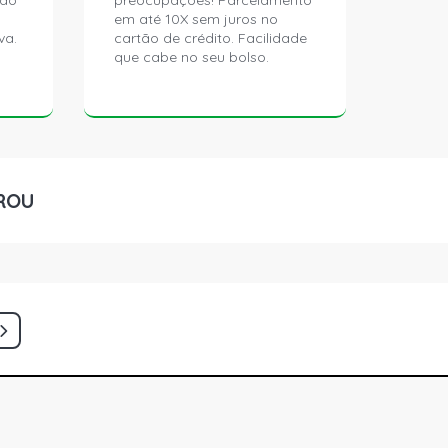
ção
preocupações! Parcelamento
em até 10X sem juros no
va.
cartão de crédito. Facilidade
que cabe no seu bolso.
ROU