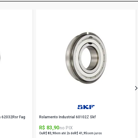
a 62032Rsr Fag
Rolamento Industrial 60102Z Skf
R$ 83,90
no PIX
Ou
R$ 83,90
em até 2x de
R$ 41,95
sem juros