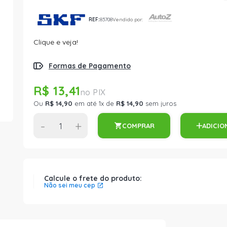
REF:
83708
Vendido por:
Clique e veja!
Formas de Pagamento
R$ 13,41
Ou
R$ 14,90
em até 1x de
R$ 14,90
sem juros
-
+
COMPRAR
ADICIO
Calcule o frete do produto:
Não sei meu cep