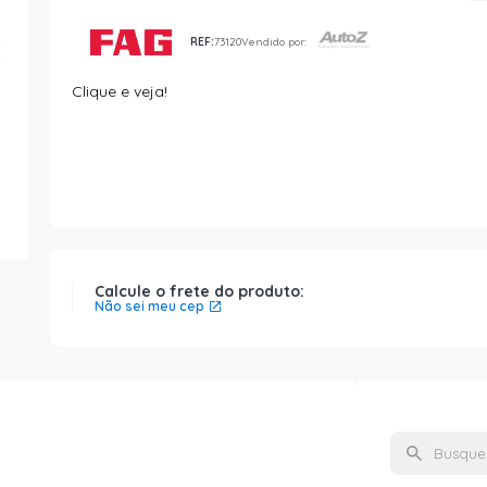
REF:
73120
Vendido por:
Clique e veja!
Calcule o frete do produto:
Não sei meu cep