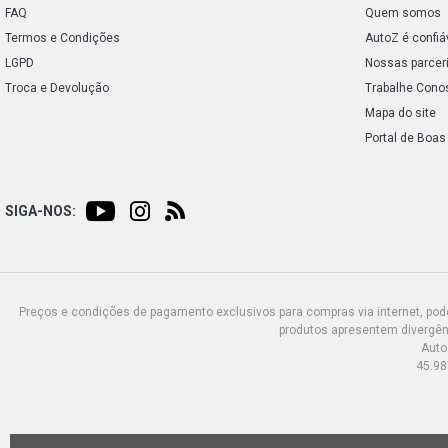
FAQ
Quem somos
Termos e Condições
AutoZ é confiá
LGPD
Nossas parcer
Troca e Devolução
Trabalhe Cono
Mapa do site
Portal de Boas
SIGA-NOS:
Preços e condições de pagamento exclusivos para compras via internet, poden
produtos apresentem divergênc
Auto
45.98