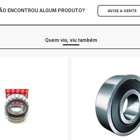
ÃO ENCONTROU
ALGUM
PRODUTO?
AVISE A GENTE
CORSA HATC
GASOLINA (2
CORSA SEDA
Quem viu, viu também
(2005 - 2007
CORSA SEDA
GASOLINA (2
CORSA SEDA
GASOLINA (2
CORSA SEDA
N14YF FLEX 
CORSA SEDA
ECONOFLEX N