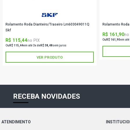
Rolamento Roda Dianteiro/Traseiro Lm603049011Q
Rolamento Roda 
Skf
R$ 161,90
no
R$ 115,44
no PIX
Ou
R$ 161,90
em até
Ou
R$ 115,44
em até 3x de
R$ 38,48
sem juros
VER PRODUTO
RECEBA NOVIDADES
ATENDIMENTO
INSTITUCI