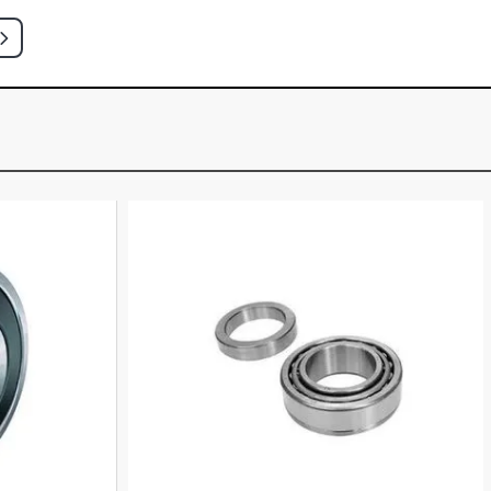
H PREMIUM HATCH 1.8 8V
005 - 2007)
N JOY SEDAN 1.0 8V VHC GASOLINA
)
N MAXX SEDAN 1.0 8V VHC
004 - 2007)
N PREMIUM SEDAN 1.0 8V VHC
005 - 2007)
N MAXX SEDAN 1.4 8V ECONOFLEX
(2004 - 2012)
N PREMIUM SEDAN 1.4 8V
14YF FLEX (2008 - 2012)