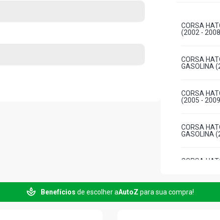
CORSA HATC
(2002 - 2008
CORSA HATC
GASOLINA (2
CORSA HATC
(2005 - 2009
CORSA HATC
GASOLINA (2
CORSA HATC
FLEXPOWER N
Benefícios
de escolher a
AutoZ
para sua compra!
CORSA HATC
FLEXPOWER N