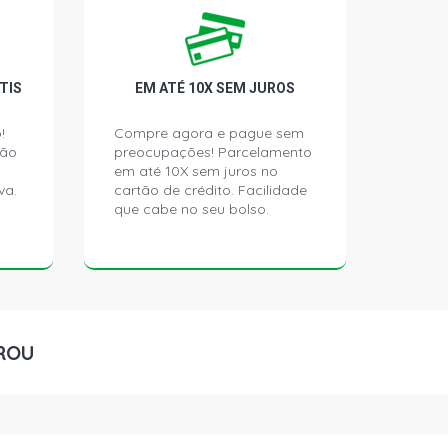
H MAXX HATCH 1.4 8V ECONOFLEX
(2004 - 2012)
H PREMIUM HATCH 1.4 8V
TIS
EM ATÉ 10X SEM JUROS
14YF FLEX (2008 - 2012)
!
Compre agora e pague sem
ção
preocupações! Parcelamento
H SS HATCH 1.8 8V FLEX (2006 -
em até 10X sem juros no
va.
cartão de crédito. Facilidade
que cabe no seu bolso.
H STD HATCH 1.8 8V GASOLINA
)
H BACK HATCH 1.8 8V GASOLINA
)
ROU
H JOY HATCH 1.8 8V GASOLINA
)
H MAXX HATCH 1.8 8V GASOLINA
)