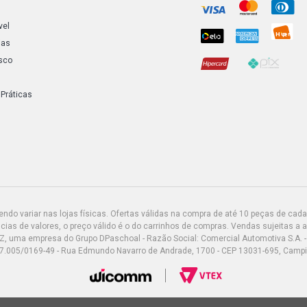
vel
MERIVA CD 
ias
(2004 - 200
sco
MERIVA JOY
(2005 - 200
 Práticas
MERIVA MAX
(2005 - 200
MERIVA PRE
FLEX (2005 
FREIO LINH
do variar nas lojas físicas. Ofertas válidas na compra de até 10 peças de cada 
ias de valores, o preço válido é o do carrinhos de compras. Vendas sujeitas a 
MERIVA STD 
Z, uma empresa do Grupo DPaschoal - Razão Social: Comercial Automotiva S.A. -
2004) FREI
7.005/0169-49 - Rua Edmundo Navarro de Andrade, 1700 - CEP 13031-695, Camp
MERIVA CD M
2004)