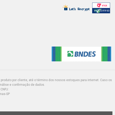
MINIVAN 1.8 8V FLEXPOWER FLEX
4) FREIO LINHA LEVE SEM ABS
 MINIVAN 1.8 8V FLEXPOWER FLEX
8) FREIO LINHA LEVE SEM ABS
X MINIVAN 1.8 8V FLEXPOWER FLEX
8) FREIO LINHA LEVE SEM ABS
MIUM MINIVAN 1.8 8V FLEXPOWER
- 2012) FREIO LINHA LEVE SEM ABS,
A LEVE SEM ABS
produto por cliente, até o término dos nossos estoques para internet. Caso os
análise e confirmação de dados.
MINIVAN 1.8 8V GASOLINA (2003 -
 CNPJ:
O LINHA LEVE SEM ABS
inas-SP
INIVAN 1.8 8V GASOLINA (2003 -