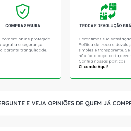
CORSA HATC
N14YF FLEX 
CORSA HATC
COMPRA SEGURA
TROCA E DEVOLUÇÃO GRÁ
ECONOFLEX N
 compra online protegida.
Garantimos sua satisfação
ptografia e segurança
Política de troca e devolu
CORSA HATC
a garantir tranquilidade.
simples e transparente. Se
2009)
não for a peça certa,devol
Confira nossas políticas
CORSA HATC
Clicando Aqui!
(2002 - 2008
CORSA HATC
(2002 - 2008
ERGUNTE E VEJA OPINIÕES DE QUEM JÁ COMP
CORSA HATC
(2005 - 2007
CORSA HATC
(2004 - 2009