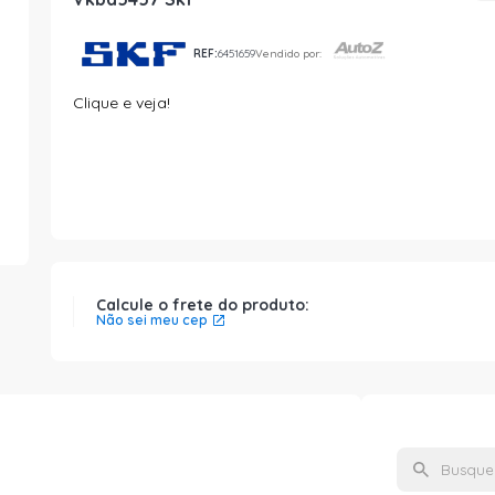
REF:
6451659
Vendido por:
Clique e veja!
Calcule o frete do produto:
Não sei meu cep