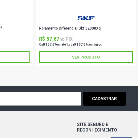
f
Rolamento Diferencial Skf 32008Xq
R$ 57,67
no PIX
Ou
R$ 57,67
em até 1x de
R$ 57,67
sem juros
VER PRODUTO
CADASTRAR
SITE SEGURO E
RECONHECIMENTO