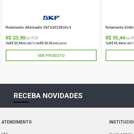
Rolamento Alternador Skf 63022Rshc3
Rolamento Embr
R$ 23,90
R$ 55,44
no PIX
no P
Ou
R$ 23,90
em até 1x de
R$ 23,90
sem juros
Ou
R$ 55,44
em até 1
VER PRODUTO
RECEBA NOVIDADES
ATENDIMENTO
INSTITUCI