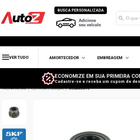
BUSCA PERSONALIZADA
Adicione
seu veículo
VER TUDO
AMORTECEDOR
EMBREAGEM
ECONOMIZE EM SUA PRIMEIRA CO
Cadastre-se e receba um cupom de des
ELÉTRICA E IGNIÇÃO
ROLAMENTO