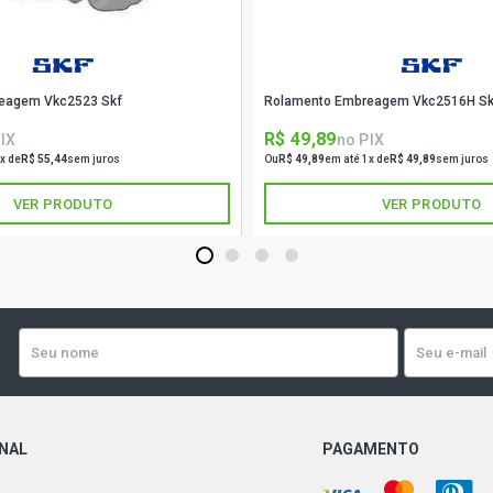
eagem Vkc2523 Skf
Rolamento Embreagem Vkc2516H Sk
R$ 49,89
IX
no PIX
x de
R$ 55,44
sem juros
Ou
R$ 49,89
em até 1x de
R$ 49,89
sem juros
VER PRODUTO
VER PRODUTO
1
2
3
4
ONAL
PAGAMENTO