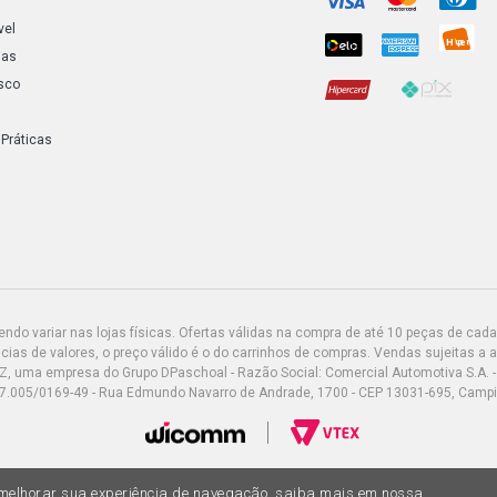
vel
ias
sco
 Práticas
do variar nas lojas físicas. Ofertas válidas na compra de até 10 peças de cada 
ias de valores, o preço válido é o do carrinhos de compras. Vendas sujeitas a 
Z, uma empresa do Grupo DPaschoal - Razão Social: Comercial Automotiva S.A. -
7.005/0169-49 - Rua Edmundo Navarro de Andrade, 1700 - CEP 13031-695, Camp
a melhorar sua experiência de navegação, saiba mais em nossa