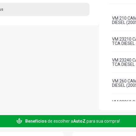
us
VM 210 CAM
DIESEL (200
VM 23210 C
TCA DIESEL 
VM 23240 C
TCA DIESEL 
VM 260 CAM
DIESEL (200
VM 23260 C
DIESEL (200
Benefícios
de escolher a
AutoZ
para sua compra!
VM 17 210 
DIESEL (200