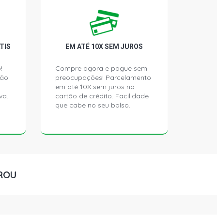
CAMINHAO 7.2 12V MWM 7A260 L6
4 - 2011)
TIS
EM ATÉ 10X SEM JUROS
!
Compre agora e pague sem
ção
preocupações! Parcelamento
em até 10X sem juros no
va.
cartão de crédito. Facilidade
que cabe no seu bolso.
ROU