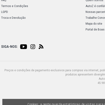
FAQ
Quem somos
Termos e Condições
AutoZ é confiá
LGPD
Nossas parcer
Troca e Devolução
Trabalhe Cono
Mapa do site
Portal de Boas
SIGA-NOS:
Preços e condições de pagamento exclusivos para compras via internet, poden
produtos apresentem divergênc
Auto
45.98
Cookies: a gente guarda estatísticas de visitas par