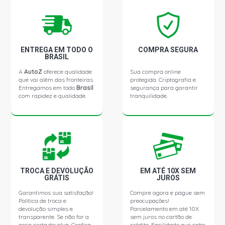
ENTREGA EM TODO O
COMPRA SEGURA
BRASIL
A
AutoZ
oferece qualidade
Sua compra online
que vai além das fronteiras.
protegida. Criptografia e
Entregamos em todo
Brasil
segurança para garantir
com rapidez e qualidade.
tranquilidade.
TROCA E DEVOLUÇÃO
EM ATÉ 10X SEM
GRÁTIS
JUROS
Garantimos sua satisfação!
Compre agora e pague sem
Política de troca e
preocupações!
devolução simples e
Parcelamento em até 10X
transparente. Se não for a
sem juros no cartão de
peça certa,devolva. Confira
crédito. Facilidade que cabe