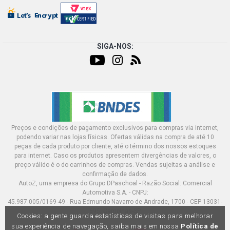
SIGA-NOS:
Preços e condições de pagamento exclusivos para compras via internet,
podendo variar nas lojas físicas. Ofertas válidas na compra de até 10
peças de cada produto por cliente, até o término dos nossos estoques
para internet. Caso os produtos apresentem divergências de valores, o
preço válido é o do carrinhos de compras. Vendas sujeitas a análise e
confirmação de dados.
AutoZ, uma empresa do Grupo DPaschoal - Razão Social: Comercial
Automotiva S.A. - CNPJ:
45.987.005/0169-49 - Rua Edmundo Navarro de Andrade, 1700 - CEP 13031-
695, Campinas-SP
Cookies: a gente guarda estatísticas de visitas para melhorar
sua experiência de navegação, saiba mais em nossa
Política de