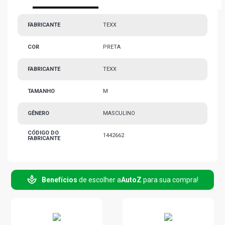
FABRICANTE
TEXX
COR
PRETA
FABRICANTE
TEXX
TAMANHO
M
GÊNERO
MASCULINO
CÓDIGO DO
1442662
FABRICANTE
Benefícios
de escolher a
AutoZ
para sua compra!