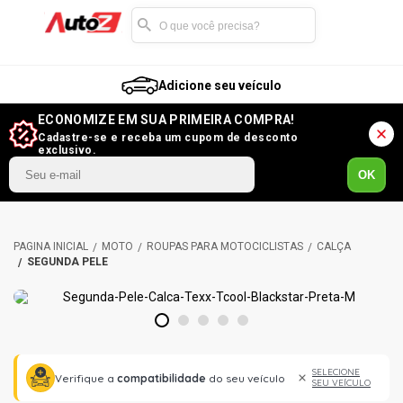
Adicione seu veículo
ECONOMIZE EM SUA PRIMEIRA COMPRA!
Cadastre-se e receba um cupom de desconto
exclusivo.
OK
MOTO
ROUPAS PARA MOTOCICLISTAS
CALÇA
SEGUNDA PELE
1
2
3
4
5
SELECIONE
Verifique a
compatibilidade
do seu veículo
SEU VEÍCULO