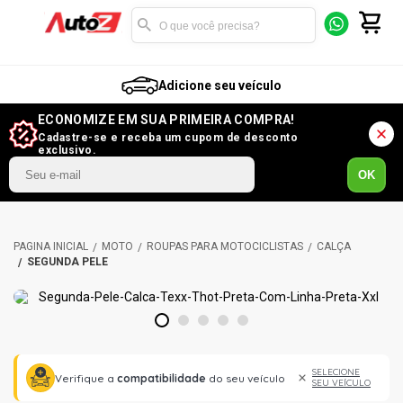
Adicione seu veículo
ECONOMIZE EM SUA PRIMEIRA COMPRA!
Cadastre-se e receba um cupom de desconto
exclusivo.
OK
MOTO
ROUPAS PARA MOTOCICLISTAS
CALÇA
SEGUNDA PELE
1
2
3
4
5
SELECIONE
Verifique a
compatibilidade
do seu veículo
SEU VEÍCULO