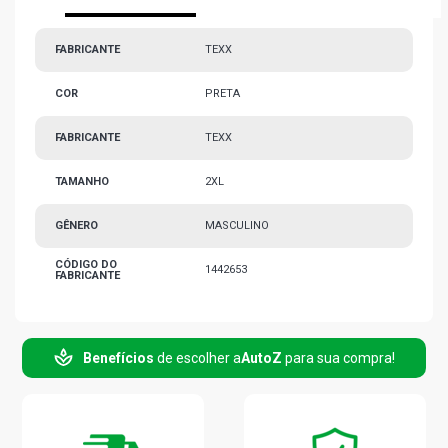
FABRICANTE
TEXX
COR
PRETA
FABRICANTE
TEXX
TAMANHO
2XL
GÊNERO
MASCULINO
CÓDIGO DO
1442653
FABRICANTE
Benefícios
de escolher a
AutoZ
para sua compra!