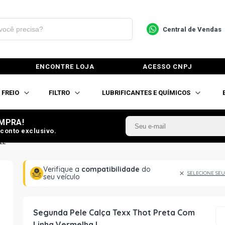
Central de Vendas
ENCONTRE LOJA
ACESSO CNPJ
FREIO
FILTRO
LUBRIFICANTES E QUÍMICOS
MPRA!
conto exclusivo.
LE
Verifique a
compatibilidade
do
SELECIONE SEU
seu veículo
Segunda Pele Calça Texx Thot Preta Com
Linha Vermelha L