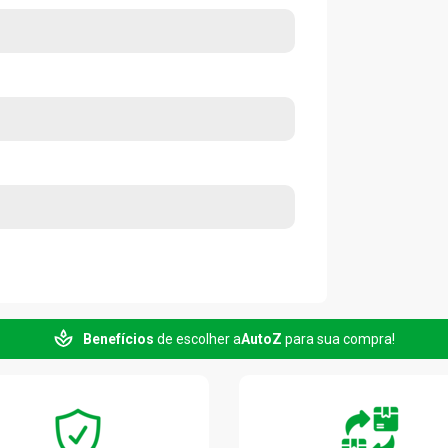
Benefícios
de escolher a
AutoZ
para sua compra!