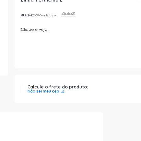
REF:
1442639
Vendido por:
Clique e veja!
Calcule o frete do produto:
Não sei meu cep