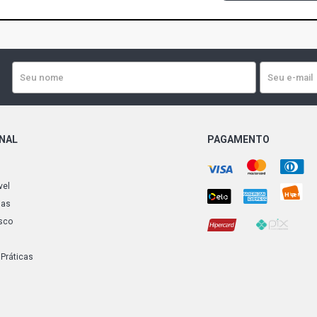
ONAL
PAGAMENTO
vel
ias
sco
 Práticas