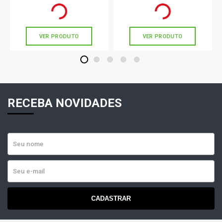
R$ 104,33
R$ 111,00
no PIX
no PIX
Ou
R$ 104,33
em até 3x de
R$ 34,77
Ou
R$ 111,00
em até 3x de
R$ 37,00
sem juros
sem juros
VER PRODUTO
VER PRODUTO
1
2
3
4
5
RECEBA NOVIDADES
CADASTRAR