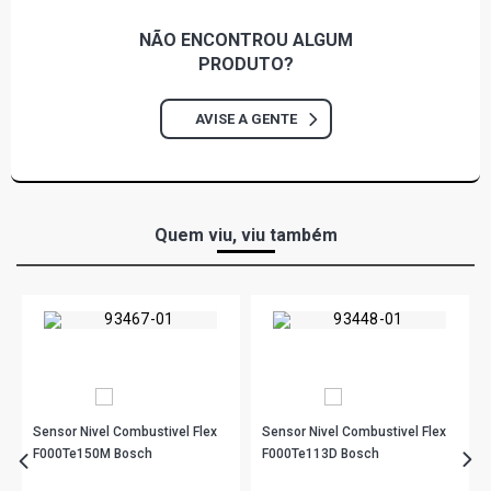
ECONOFLEX N14YF FLEX (2014 - 2014)
NÃO ENCONTROU
ALGUM
AGILE LTZ WIFI HATCH 1.4 8V ECONOFLEX N14YF FLEX
PRODUTO?
(2012 - 2012)
AVISE A GENTE
Quem viu, viu também
Sensor Nivel Combustivel Flex
Sensor Nivel Combustivel Flex
F000Te150M Bosch
F000Te113D Bosch