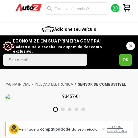
Adicione seu veículo
ECONOMIZE EM SUA PRIMEIRA COMPRA!
Cadastre-se e receba um cupom de desconto
exclusivo.
OK
INJEÇÃO ELETRÔNICA
SENSOR DE COMBUSTÍVEL
1
2
3
4
5
SELECIONE
Verifique a
compatibilidade
do seu veículo
SEU VEÍCULO