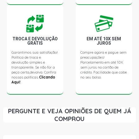
CORSA SEDAN CLASSIC SUPER SEDAN 1.0 8V VHCE
FLEXPOWER N10YFH L4 FLEX (2005 - 2009)
PRISMA JOY SEDAN 1.4 8V ECONOFLEX N14YF FLEX
(2007 - 2010)
TROCA E DEVOLUÇÃO
EM ATÉ 10X SEM
GRÁTIS
JUROS
PRISMA MAXX SEDAN 1.4 8V ECONOFLEX N14YF FLEX
Garantimos sua satisfação!
Compre agora e pague sem
(2007 - 2012)
Política de troca e
preocupações!
devolução simples e
Parcelamento em até 10X
transparente. Se não for a
sem juros no cartão de
PRISMA LT SEDAN 1.4 8V ECONOFLEX N14YF FLEX (2007
peça certa,devolva. Confira
crédito. Facilidade que cabe
- 2012)
nossas políticas
Clicando
no seu bolso.
Aqui!
CELTA LT HATCH 1.0 8V VHC FLEXPOWER X10YFH FLEX
(2012 - 2016)
PERGUNTE E VEJA OPINIÕES DE QUEM JÁ
AGILE LTZ EASYTRONIC HATCH 1.4 8V ECONOFLEX
COMPROU
N14YF FLEX (2013 - 2014)
AGILE LTZ EFFECT EASYTRONIC HATCH 1.4 8V