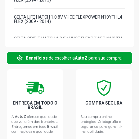
FLEX (2014 - 2015)
CELTA LIFE HATCH 1.0 8V VHCE FLEXPOWER N10YFH L4
FLEX (2009 - 2014)
CELTA SPIRIT HATCH 1.0 8V VHCE FLEXPOWER N10YFH
L4 FLEX (2009 - 2016)
Benefícios
de escolher a
AutoZ
para sua compra!
CELTA SUPER HATCH 1.0 8V VHCE FLEXPOWER N10YFH
L4 FLEX (2006 - 2009)
CORSA SEDAN CLASSIC LIFE SEDAN 1.0 8V VHCE
FLEXPOWER N10YFH L4 FLEX (2005 - 2009)
CORSA SEDAN CLASSIC LS SEDAN 1.0 8V VHCE
ENTREGA EM TODO O
COMPRA SEGURA
FLEXPOWER N10YFH L4 FLEX (2010 - 2016)
BRASIL
A
AutoZ
oferece qualidade
Sua compra online
que vai além das fronteiras.
protegida. Criptografia e
CORSA SEDAN CLASSIC SPIRIT SEDAN 1.0 8V VHCE
Entregamos em todo
Brasil
segurança para garantir
FLEXPOWER N10YFH L4 FLEX (2005 - 2009)
com rapidez e qualidade.
tranquilidade.