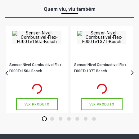
Quem viu, viu também
Sensor Nivel Combustivel Flex
Sensor Nivel Combustivel Flex
F000Te150J Bosch
F000Te137T Bosch
R$ 145,90
R$ 115,44
no PIX
no PIX
Ou
R$ 145,90
em até 4x de
R$ 36,47
Ou
R$ 115,44
em até 3x de
R$ 38,48
sem juros
sem juros
VER PRODUTO
VER PRODUTO
1
2
3
4
5
6
7