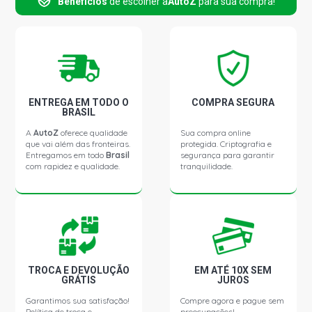
Benefícios
de escolher a
AutoZ
para sua compra!
ENTREGA EM TODO O
COMPRA SEGURA
BRASIL
A
AutoZ
oferece qualidade
Sua compra online
que vai além das fronteiras.
protegida. Criptografia e
Entregamos em todo
Brasil
segurança para garantir
com rapidez e qualidade.
tranquilidade.
TROCA E DEVOLUÇÃO
EM ATÉ 10X SEM
GRÁTIS
JUROS
Garantimos sua satisfação!
Compre agora e pague sem
Política de troca e
preocupações!