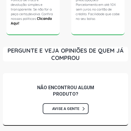
devolução simples e
Parcelamento em até 10X
transparente. Se não for a
sem juros no cartão de
peça certa,devolva. Confira
crédito. Facilidade que cabe
nossas políticas
Clicando
no seu bolso.
Aqui!
PERGUNTE E VEJA OPINIÕES DE QUEM JÁ
COMPROU
NÃO ENCONTROU
ALGUM
PRODUTO?
AVISE A GENTE