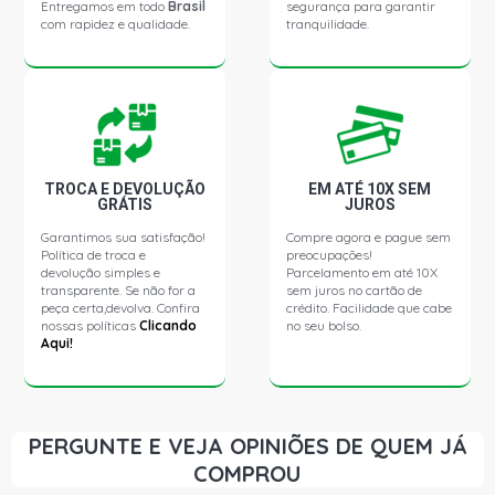
Entregamos em todo
Brasil
segurança para garantir
CLASSE SL 500 SL (129) SEDAN 5.0 32V M119.972 V8
com rapidez e qualidade.
tranquilidade.
GASOLINA (1986 - 1989)
1014 STD CAMINHAO 4.0 8V OM364 DIESEL (1988 -
1989)
1014 STD CAMINHAO 4.0 8V OM364LA DIESEL (1988 -
1989)
TROCA E DEVOLUÇÃO
EM ATÉ 10X SEM
GRÁTIS
JUROS
Garantimos sua satisfação!
Compre agora e pague sem
L1114 STD CAMINHAO 4.0 8V OM364 DIESEL (1981 -
Política de troca e
preocupações!
1989)
devolução simples e
Parcelamento em até 10X
transparente. Se não for a
sem juros no cartão de
peça certa,devolva. Confira
crédito. Facilidade que cabe
L1114 STD CAMINHAO 4.0 8V OM364LA DIESEL (1981 -
nossas políticas
Clicando
no seu bolso.
1989)
Aqui!
1214 STD CAMINHAO 4.0 8V OM364 DIESEL (1989 -
1989)
PERGUNTE E VEJA OPINIÕES DE QUEM JÁ
COMPROU
1214 STD CAMINHAO 6.0 12V OM366A DIESEL (1989 -
1989)