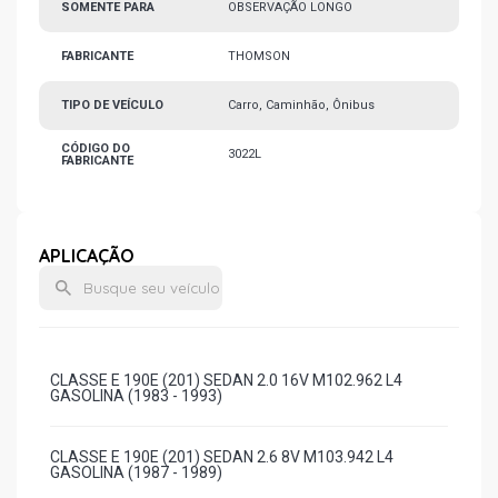
SOMENTE PARA
OBSERVAÇÃO LONGO
FABRICANTE
THOMSON
TIPO DE VEÍCULO
Carro, Caminhão, Ônibus
CÓDIGO DO
3022L
FABRICANTE
APLICAÇÃO
CLASSE E 190E (201) SEDAN 2.0 16V M102.962 L4
GASOLINA (1983 - 1993)
CLASSE E 190E (201) SEDAN 2.6 8V M103.942 L4
GASOLINA (1987 - 1989)