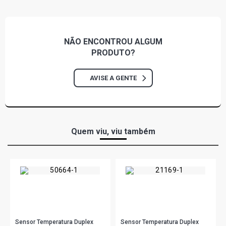
L1214 STD CAMINHAO 6.0 12V OM366LA DIESEL (1989 -
1989)
NÃO ENCONTROU
ALGUM
PRODUTO?
610 STD CAMINHAO 4.0 8V OM314 DIESEL (1981 - 1989)
AVISE A GENTE
912 STD CAMINHAO 4.0 8V OM364 DIESEL (1988 - 1989)
C1214 STD CAMINHAO 4.0 8V OM364LA DIESEL (1989 -
1989)
Quem viu, viu também
K1214 STD CAMINHAO 6.0 12V OM366LA DIESEL (1989 -
1989)
L1113 STD CAMINHAO 5.7 12V OM352 DIESEL (1970 -
1987)
L1114 STD CAMINHAO 5.7 12V OM352 DIESEL (1981 -
Sensor Temperatura Duplex
Sensor Temperatura Duplex
1989)