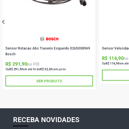
Sensor Rotacao Abs Traseiro Esquerdo 0265008969
Sensor Velocid
Bosch
R$ 116,90
no
R$ 291,90
no PIX
Ou
R$ 116,90
em até
Ou
R$ 291,90
em até 9x de
R$ 32,43
sem juros
VER PRODUTO
RECEBA NOVIDADES