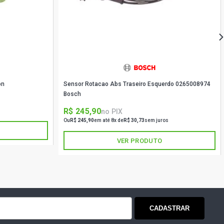
on
Sensor Rotacao Abs Traseiro Esquerdo 0265008974
Bosch
R$ 245,90
no PIX
Ou
R$ 245,90
em até 8x de
R$ 30,73
sem juros
VER PRODUTO
CADASTRAR