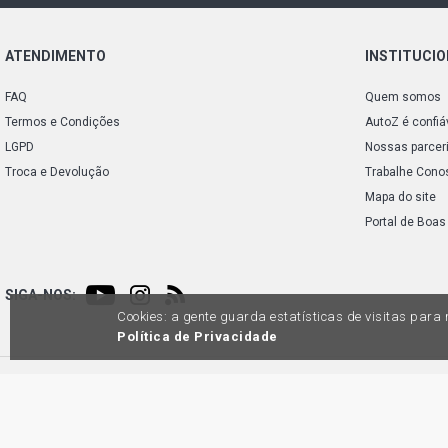
ATENDIMENTO
INSTITUCI
FAQ
Quem somos
Termos e Condições
AutoZ é confiá
LGPD
Nossas parcer
Troca e Devolução
Trabalhe Cono
Mapa do site
Portal de Boas
SIGA-NOS:
Cookies: a gente guarda estatísticas de visitas par
Política de Privacidade
Preços e condições de pagamento exclusivos para compras via internet, poden
produtos apresentem divergênc
Auto