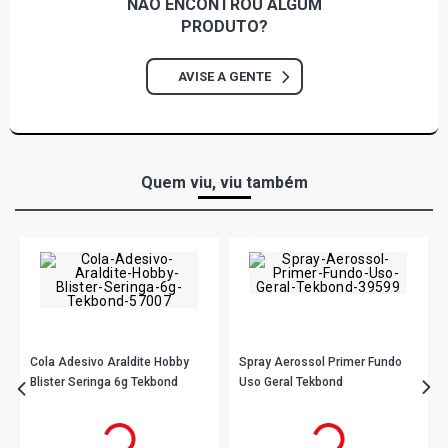
NÃO ENCONTROU
ALGUM
PRODUTO?
AVISE A GENTE
Quem viu, viu também
Cola Adesivo Araldite Hobby
Spray Aerossol Primer Fundo
Blister Seringa 6g Tekbond
Uso Geral Tekbond
R$ 33,90
R$ 21,90
no PIX
no PIX
Ou
R$ 33,90
em até 1x de
R$ 33,90
Ou
R$ 21,90
em até 1x de
R$ 21,90