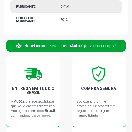
FABRICANTE
DYNA
CÓDIGO DO
7012
FABRICANTE
Benefícios
de escolher a
AutoZ
para sua compra!
ENTREGA EM TODO O
COMPRA SEGURA
BRASIL
A
AutoZ
oferece qualidade
Sua compra online
que vai além das fronteiras.
protegida. Criptografia e
Entregamos em todo
Brasil
segurança para garantir
com rapidez e qualidade.
tranquilidade.