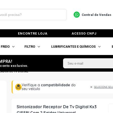
Central de Vendas
ENCONTRE LOJA
ACESSO CNPJ
FREIO
FILTRO
LUBRIFICANTES E QUÍMICOS
MPRA!
conto exclusivo.
ZADOR DE TV DIGITAL
Verifique a
compatibilidade
do
SELECIONE SEU
seu veículo
Sintonizador Receptor De Tv Digital Kx3
Gl558I Com 2 Saidas Universal