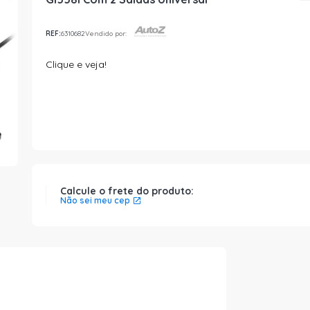
REF:
6310682
Vendido por:
Clique e veja!
Calcule o frete do produto:
Não sei meu cep