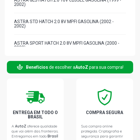
ASTRA GLS HATCH 2.0 16V C20SEL GASOLINA (1999 -
2002)
ASTRA STD HATCH 2.0 8V MPFI GASOLINA (2002 -
2002)
ASTRA SPORT HATCH 2.0 8V MPFI GASOLINA (2000 -
2002)
ASTRA SUNNY HATCH 2.0 8V MPFI GASOLINA (1999 -
Benefícios
de escolher a
AutoZ
para sua compra!
2002)
ASTRA CD SEDAN 2.0 16V GASOLINA (1999 - 2004)
ASTRA CD SEDAN 2.0 8V GASOLINA (1999 - 2002)
ENTREGA EM TODO O
COMPRA SEGURA
BRASIL
ASTRA GLS SEDAN 2.0 8V GASOLINA (1999 - 2002)
A
AutoZ
oferece qualidade
Sua compra online
que vai além das fronteiras.
protegida. Criptografia e
Entregamos em todo
Brasil
segurança para garantir