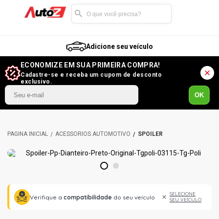
Adicione seu veículo
ECONOMIZE EM SUA PRIMEIRA COMPRA!
Cadastre-se e receba um cupom de desconto
exclusivo.
OK
ACESSÓRIOS AUTOMOTIVO
SPOILER
1
2
SELECIONE
Verifique a
compatibilidade
do seu veículo
SEU VEÍCULO