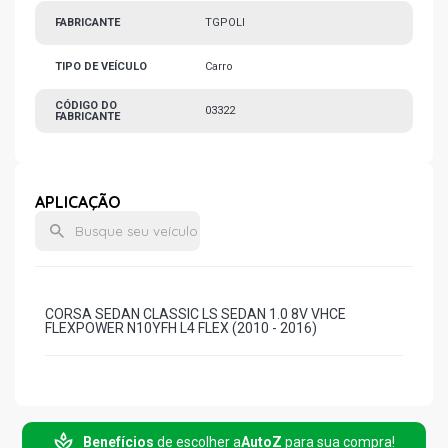
FABRICANTE
TGPOLI
TIPO DE VEÍCULO
Carro
CÓDIGO DO
03322
FABRICANTE
APLICAÇÃO
CORSA SEDAN CLASSIC LS SEDAN 1.0 8V VHCE
FLEXPOWER N10YFH L4 FLEX (2010 - 2016)
Benefícios
de escolher a
AutoZ
para sua compra!