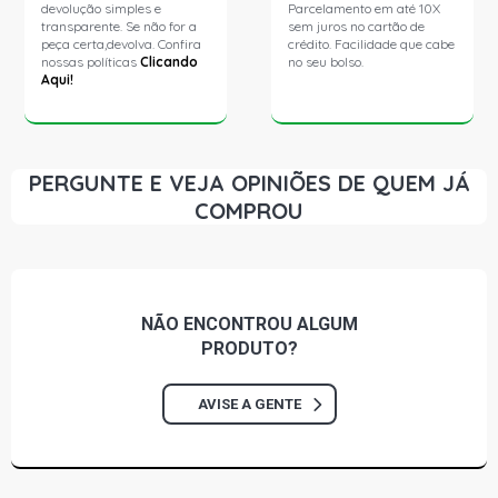
devolução simples e
Parcelamento em até 10X
transparente. Se não for a
sem juros no cartão de
peça certa,devolva. Confira
crédito. Facilidade que cabe
nossas políticas
Clicando
no seu bolso.
Aqui!
PERGUNTE E VEJA OPINIÕES DE QUEM JÁ
COMPROU
NÃO ENCONTROU
ALGUM
PRODUTO?
AVISE A GENTE