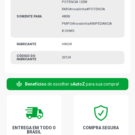
POTENCIA 120W
RMS#novalinha#POTENCIA
SOMENTE PARA
480W
PMPO#novalinha#IMPEDANCIA
8 OHMS
FABRICANTE
HINOR
CÓDIGO DO
20124
FABRICANTE
Benefícios
de escolher a
AutoZ
para sua compra!
ENTREGA EM TODO O
COMPRA SEGURA
BRASIL