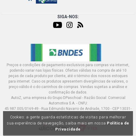
SIGA-NOS:
Preços e condições de pagamento exclusivos para compras via internet,
podendo variar nas lojas físicas. Ofertas válidas na compra de até 10
peças de cada produto por cliente, até o término dos nossos estoques
para internet. Caso os produtos apresentem divergências de valores, o
preço válido é o do carrinhos de compras. Vendas sujeitas a análise e
confirmação de dados.
AutoZ, uma empresa do Grupo DPaschoal - Razão Social: Comercial
Automotiva S.A. - CNPJ:
45.987.005/0169-49 - Rua Edmundo Navarro de Andrade, 1700 - CEP 13031-
695, Campinas-SP
Cookies: a gente guarda estatísticas de visitas para melhorar
sua experiência de navegação, saiba mais em nossa
Política de
Privacidade