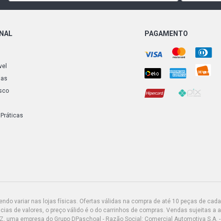
SAVEIRO G6
CCRA L4 FLE
ONAL
PAGAMENTO
SAVEIRO G6
CCRA L4 FLE
vel
SAVEIRO G6
ias
CCRA L4 FLE
sco
UP SPEED H
(2016 - 2017
 Práticas
GOL G6 TREN
(2016 - 2019
SAVEIRO G6
CCRA L4 FLE
do variar nas lojas físicas. Ofertas válidas na compra de até 10 peças de cada 
GOL G6 I-MO
ias de valores, o preço válido é o do carrinhos de compras. Vendas sujeitas a 
CNXA L4 FLE
Z, uma empresa do Grupo DPaschoal - Razão Social: Comercial Automotiva S.A. -