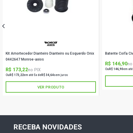
Kit Amortecedor Dianteiro Dianteiro ou Esquerdo Onix
Batente Coifa Ci
0442647 Monroe-axios
R$ 146,90
no
R$ 173,22
no PIX
Ou
R$ 146,90
em até
Ou
R$ 173,22
em até 5x de
R$ 34,64
sem juros
VER PRODUTO
RECEBA NOVIDADES