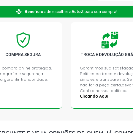
Benefícios
de escolher a
AutoZ
para sua compra!
GOL G6 I-M
L4 FLEX (201
GOL G6 RAL
L4 FLEX (201
GOL G6 SEL
COMPRA SEGURA
TROCA E DEVOLUÇÃO GRÁ
L4 FLEX (201
 compra online protegida.
Garantimos sua satisfação
ptografia e segurança
Política de troca e devolu
UP BLACK HA
a garantir tranquilidade.
simples e transparente. Se
2016)
não for a peça certa,devol
Confira nossas políticas
UP HIGH HAT
Clicando Aqui!
2018)
UP MOVE HAT
2019)