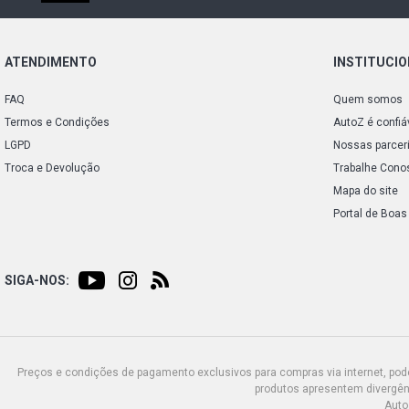
ATENDIMENTO
INSTITUCI
FAQ
Quem somos
Termos e Condições
AutoZ é confiá
LGPD
Nossas parcer
Troca e Devolução
Trabalhe Cono
Mapa do site
Portal de Boas
SIGA-NOS:
Preços e condições de pagamento exclusivos para compras via internet, poden
produtos apresentem divergênc
Auto