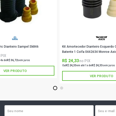
UP WHITE HA
2016)
VOYAGE HIG
CCRA L4 FLE
vic Dianteiro Sampel Sk846
Kit Amortecedor Dianteiro Esquerdo O
GOL G6 ECO
CCNA L4 FLE
Batente 1 Coifa 0442634 Monroe Axi
 PIX
R$ 24,33
no PIX
 4x de
R$ 36,72
sem juros
SAVEIRO G6
Ou
R$ 24,33
em até 1x de
R$ 24,33
sem juros
CNXA L4 FLE
VER PRODUTO
VER PRODUTO
SAVEIRO G6 
CCRA L4 FLE
1
2
SAVEIRO G6 
EA111 CCRA 