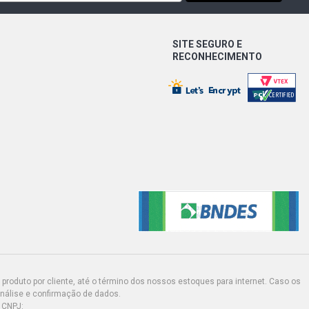
 STARTLINE PICKUP 1.6 8V VHT EA111
X (2015 - 2016)
SITE SEGURO E
 SURF PICKUP 1.6 8V VHT EA111
RECONHECIMENTO
X (2015 - 2016)
 TRENDLINE PICKUP 1.6 8V VHT EA111
X (2015 - 2021)
ATCH 1.0 12V EA211 TURBO L3 FLEX
)
DLINE HATCH 1.0 12V EA211 L3 FLEX
)
 ROBUST PICKUP 1.6 8V VHT EA111
X (2016 - 2021)
produto por cliente, até o término dos nossos estoques para internet. Caso os
TION HATCH 1.6 16V EA211 MSI
análise e confirmação de dados.
X (2015 - 2017)
 CNPJ: