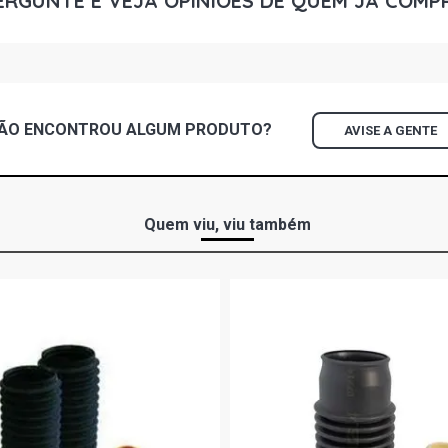
ERGUNTE E VEJA OPINIÕES DE QUEM JÁ COMP
UP TAKE HAT
2019)
VOYAGE COM
CCNA L4 FLE
ÃO ENCONTROU
ALGUM
PRODUTO?
AVISE A GENTE
VOYAGE TRE
L4 FLEX (201
VOYAGE COM
Quem viu, viu também
CCRA L4 FLE
VOYAGE I-M
CCRA L4 FLE
VOYAGE TRE
L4 FLEX (201
UP RED HATC
2016)