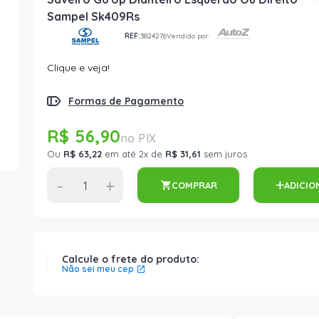
Sampel Sk409Rs
REF:
3824276
Vendido por:
Clique e veja!
Formas de Pagamento
R$ 56,90
Ou
R$ 63,22
em até 2x de
R$ 31,61
sem juros
-
+
COMPRAR
ADICIO
Calcule o frete do produto:
Não sei meu cep