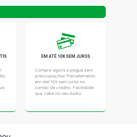
OTION HATCH 1.6 8V VHT EA111 CCRA
3 - 2016)
LYE HATCH 1.6 8V VHT EA111 CCRA
3 - 2016)
EÇÃO HATCH 1.6 8V VHT EA111 CCRA
TIS
EM ATÉ 10X SEM JUROS
3 - 2016)
!
Compre agora e pague sem
ção
preocupações! Parcelamento
TCH 1.0 12V EA211 L3 FLEX (2014 -
em até 10X sem juros no
va.
cartão de crédito. Facilidade
que cabe no seu bolso.
CH 1.0 12V EA211 L3 FLEX (2014 -
CH 1.0 12V EA211 L3 FLEX (2014 -