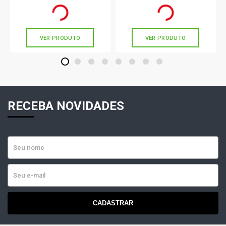
R$ 27,67
R$ 82,11
no PIX
no PIX
Ou
R$ 27,67
em até 1x de
R$ 27,67
Ou
R$ 82,11
em até 2x de
R$ 41,05
sem juros
sem juros
VER PRODUTO
VER PRODUTO
1
2
3
4
5
6
7
8
RECEBA NOVIDADES
CADASTRAR