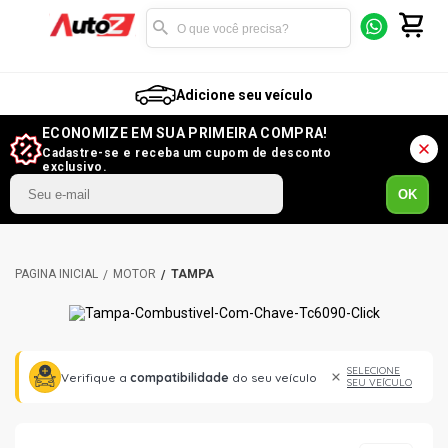
Adicione seu veículo
ECONOMIZE EM SUA PRIMEIRA COMPRA!
Cadastre-se e receba um cupom de desconto
exclusivo.
OK
MOTOR
TAMPA
SELECIONE
Verifique a
compatibilidade
do seu veículo
SEU VEÍCULO