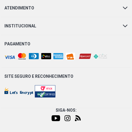
ATENDIMENTO
INSTITUCIONAL
PAGAMENTO
SITE SEGURO E
RECONHECIMENTO
SIGA-NOS: