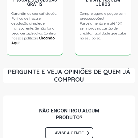
TROCA E DEVOLUÇÃO
EM ATÉ 10X SEM
GRÁTIS
JUROS
Garantimos sua satisfação!
Compre agora e pague sem
Política de troca e
preocupações!
devolução simples e
Parcelamento em até 10X
transparente. Se não for a
sem juros no cartão de
peça certa,devolva. Confira
crédito. Facilidade que cabe
nossas políticas
Clicando
no seu bolso.
Aqui!
PERGUNTE E VEJA OPINIÕES DE QUEM JÁ
COMPROU
NÃO ENCONTROU
ALGUM
PRODUTO?
AVISE A GENTE