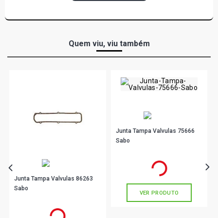
Quem viu, viu também
Junta Tampa Valvulas 75666
Sabo
R$ 52,11
no PIX
Ou
R$ 52,11
em até 1x de
R$ 52,11
sem juros
Junta Tampa Valvulas 86263
Sabo
VER PRODUTO
R$ 26,90
no PIX
Ou
R$ 26,90
em até 1x de
R$ 26,90