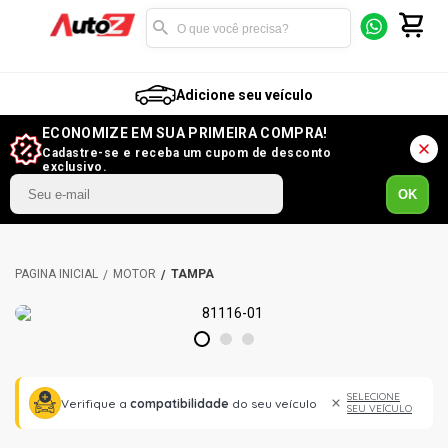
Adicione seu veículo
ECONOMIZE EM SUA PRIMEIRA COMPRA!
Cadastre-se e receba um cupom de desconto
exclusivo.
OK
MOTOR
TAMPA
1
2
3
SELECIONE
Verifique a
compatibilidade
do seu veículo
SEU VEÍCULO