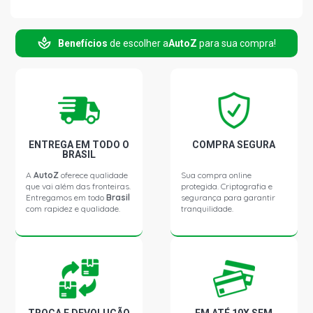
OGGI CS SEDAN 1.3 8V 127A2011 GASOLINA (1984 -
1986)
Benefícios
de escolher a
AutoZ
para sua compra!
PREMIO SL SEDAN 1.3 8V FIASA GASOLINA (1984 -
1987)
SPAZIO L HATCH 1.3 8V 127A2011 GASOLINA (1982 -
1989)
ENTREGA EM TODO O
COMPRA SEGURA
BRASIL
UNO S HATCH 1.3 8V 127A2011 GASOLINA (1984 - 1987)
A
AutoZ
oferece qualidade
Sua compra online
que vai além das fronteiras.
protegida. Criptografia e
Entregamos em todo
Brasil
segurança para garantir
com rapidez e qualidade.
tranquilidade.
UNO CS HATCH 1.3 8V GASOLINA (1984 - 1987)