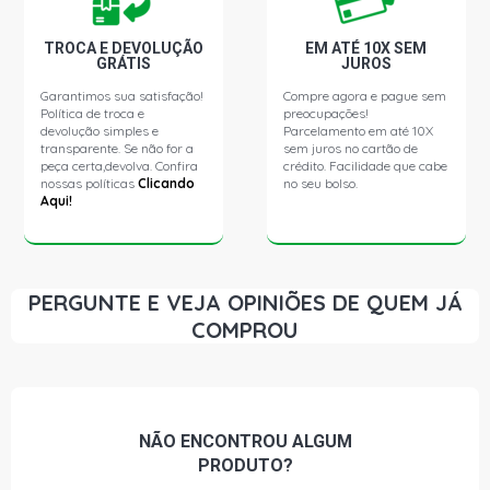
CORCEL II L SEDAN 1.6 8V CHT EMAX GASOLINA (1985 -
1988)
TROCA E DEVOLUÇÃO
EM ATÉ 10X SEM
GRÁTIS
JUROS
Garantimos sua satisfação!
Compre agora e pague sem
CORCEL II GL SEDAN 1.6 8V CHT GASOLINA (1983 - 1986)
Política de troca e
preocupações!
devolução simples e
Parcelamento em até 10X
transparente. Se não for a
sem juros no cartão de
CORCEL II L SEDAN 1.6 8V CHT GASOLINA (1983 - 1986)
peça certa,devolva. Confira
crédito. Facilidade que cabe
nossas políticas
Clicando
no seu bolso.
Aqui!
CORCEL II GL SEDAN 1.6 8V GASOLINA (1978 - 1986)
CORCEL II L SEDAN 1.6 8V GASOLINA (1978 - 1986)
PERGUNTE E VEJA OPINIÕES DE QUEM JÁ
COMPROU
DEL REY GHIA SEDAN 1.6 8V AP (1989 - 1992)
DEL REY GL SEDAN 1.6 8V AP (1989 - 1992)
NÃO ENCONTROU
ALGUM
DEL REY GLX SEDAN 1.6 8V AP (1989 - 1992)
PRODUTO?