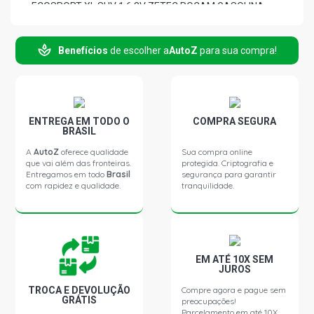
ECOSPORT XL SUV 1.6 8V ZETEC ROCAM GASOLINA
(2003 - 2012)
Benefícios
de escolher a
AutoZ
para sua compra!
ECOSPORT XLS SUV 1.6 8V ZETEC ROCAM FLEX (2006 -
2012)
ECOSPORT XLT SUV 1.6 8V ZETEC ROCAM FLEX (2006 -
2012)
ENTREGA EM TODO O
COMPRA SEGURA
BRASIL
ECOSPORT XLS SUV 1.6 8V ZETEC ROCAM GASOLINA
A
AutoZ
oferece qualidade
Sua compra online
(2003 - 2012)
que vai além das fronteiras.
protegida. Criptografia e
Entregamos em todo
Brasil
segurança para garantir
com rapidez e qualidade.
tranquilidade.
ECOSPORT XLT SUV 1.6 8V ZETEC ROCAM GASOLINA
(2003 - 2012)
ECOSPORT XLS SUV 2.0 16V DURATEC FLEX (2007 -
2012)
EM ATÉ 10X SEM
JUROS
TROCA E DEVOLUÇÃO
Compre agora e pague sem
ECOSPORT XLT SUV 2.0 16V DURATEC FLEX (2007 -
GRÁTIS
preocupações!
2012)
Parcelamento em até 10X