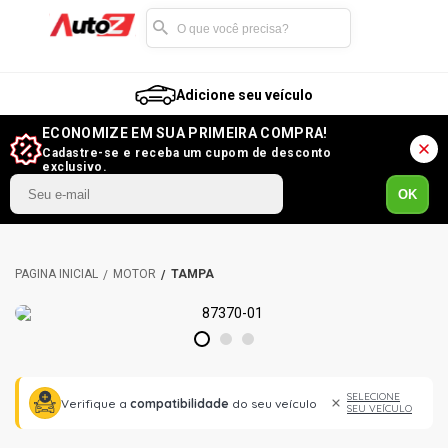
Adicione seu veículo
ECONOMIZE EM SUA PRIMEIRA COMPRA!
Cadastre-se e receba um cupom de desconto
exclusivo.
OK
MOTOR
TAMPA
1
2
3
SELECIONE
Verifique a
compatibilidade
do seu veículo
SEU VEÍCULO