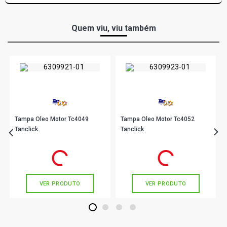
FIESTA SEDAN PERSONNALITE SEDAN 1.0 8V ZETEC
ROCAM GASOLINA (2002 - 2008)
Quem viu, viu também
FIESTA SEDAN STD SEDAN 1.6 8V ZETEC ROCAM FLEX
(2005 - 2014)
Tampa Oleo Motor Tc4049
Tampa Oleo Motor Tc4052
Tanclick
Tanclick
R$ 31,00
R$ 16,56
no PIX
no PIX
Ou
R$ 31,00
em até 1x de
R$ 31,00
Ou
R$ 16,56
em até 1x de
R$ 16,56
sem juros
sem juros
VER PRODUTO
VER PRODUTO
1
2
3
4