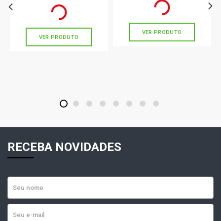
R$ 165,44
no PIX
Ou
R$ 154,33
em até 5x de
R$ 30,86
Ou
R$ 165,44
em até 5x de
R$ 33,08
sem juros
sem juros
VER PRODUTO
VER PRODUTO
1
2
3
4
5
6
7
8
RECEBA NOVIDADES