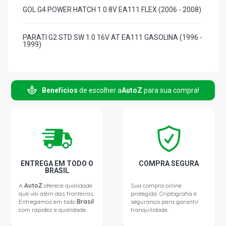
GOL G4 POWER HATCH 1.0 8V EA111 FLEX (2006 - 2008)
PARATI G2 STD SW 1.0 16V AT EA111 GASOLINA (1996 -
1999)
PARATI G3 CROSSOVER SW 1.0 16V AT EA111
GASOLINA (2003 - 2005)
Benefícios
de escolher a
AutoZ
para sua compra!
PARATI G2 STD SW 1.0 8V AT (1996 - 1999)
PARATI G3 FUN SW 1.0 16V AT EA111 GASOLINA (2001 -
2002)
ENTREGA EM TODO O
COMPRA SEGURA
BRASIL
A
AutoZ
oferece qualidade
Sua compra online
que vai além das fronteiras.
protegida. Criptografia e
Entregamos em todo
Brasil
segurança para garantir
com rapidez e qualidade.
tranquilidade.