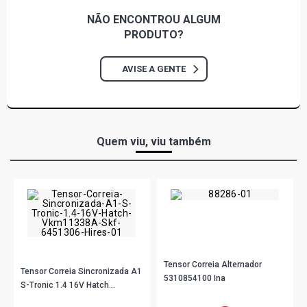
NÃO ENCONTROU
ALGUM
PRODUTO?
AVISE A GENTE
Quem viu, viu também
Tensor Correia Alternador
Tensor Correia Sincronizada A1
5310854100 Ina
S-Tronic 1.4 16V Hatch
Vkm11338A Skf
R$ 154,33
no PIX