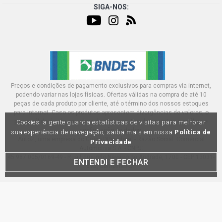
SIGA-NOS:
Preços e condições de pagamento exclusivos para compras via internet,
podendo variar nas lojas físicas. Ofertas válidas na compra de até 10
peças de cada produto por cliente, até o término dos nossos estoques
para internet. Caso os produtos apresentem divergências de valores, o
preço válido é o do carrinhos de compras. Vendas sujeitas a análise e
Cookies: a gente guarda estatísticas de visitas para melhorar
confirmação de dados.
sua experiência de navegação, saiba mais em nossa
Política de
AutoZ, uma empresa do Grupo DPaschoal - Razão Social: Comercial
Privacidade
Automotiva S.A. - CNPJ:
45.987.005/0169-49 - Rua Edmundo Navarro de Andrade, 1700 - CEP 13031-
ENTENDI E FECHAR
695, Campinas-SP