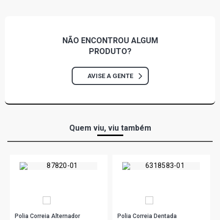
ASTRA CD HATCH 2.0 8V GASOLINA (1999 - 2002)
ASTRA CD SEDAN 2.0 16V GASOLINA (1999 - 2004)
NÃO ENCONTROU
ALGUM
PRODUTO?
ASTRA ADVANTAGE SEDAN 2.0 8V FLEXPOWER FLEX
(2005 - 2012)
AVISE A GENTE
ASTRA COMFORT SEDAN 2.0 8V FLEXPOWER FLEX
(2005 - 2007)
Quem viu, viu também
ASTRA ELEGANCE SEDAN 2.0 8V FLEXPOWER FLEX
(2004 - 2009)
ASTRA ELITE SEDAN 2.0 8V FLEXPOWER FLEX (2005 -
2007)
ASTRA CD SEDAN 2.0 8V GASOLINA (1999 - 2002)
Polia Correia Alternador
Polia Correia Dentada