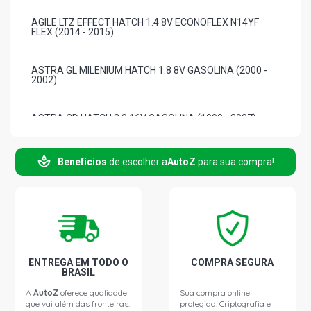
AGILE LTZ EFFECT HATCH 1.4 8V ECONOFLEX N14YF
FLEX (2014 - 2015)
ASTRA GL MILENIUM HATCH 1.8 8V GASOLINA (2000 -
2002)
ASTRA CD HATCH 2.0 16V GASOLINA (1999 - 2007)
ASTRA GLS HATCH 2.0 16V C20SEL GASOLINA (1999 -
Benefícios
de escolher a
AutoZ
para sua compra!
2002)
ASTRA GSI HATCH 2.0 16V C20SEL GASOLINA (2003 -
2005)
ASTRA STD HATCH 2.0 8V MPFI GASOLINA (2002 -
2007)
ENTREGA EM TODO O
COMPRA SEGURA
BRASIL
A
AutoZ
oferece qualidade
Sua compra online
ASTRA SPORT HATCH 2.0 8V MPFI GASOLINA (2000 -
que vai além das fronteiras.
protegida. Criptografia e
2002)