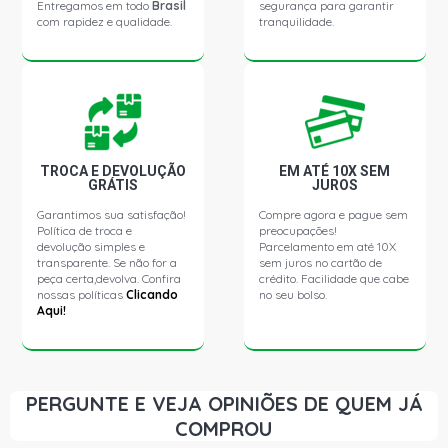
Entregamos em todo
Brasil
segurança para garantir
com rapidez e qualidade.
tranquilidade.
ASTRA SUNNY HATCH 2.0 8V MPFI GASOLINA (1999 -
2004)
ASTRA ADVANTAGE HATCH 2.0 8V FLEXPOWER FLEX
(2005 - 2012)
TROCA E DEVOLUÇÃO
EM ATÉ 10X SEM
GRÁTIS
JUROS
ASTRA COMFORT HATCH 2.0 8V FLEXPOWER FLEX
(2005 - 2007)
Garantimos sua satisfação!
Compre agora e pague sem
Política de troca e
preocupações!
devolução simples e
Parcelamento em até 10X
ASTRA ELEGANCE HATCH 2.0 8V FLEXPOWER FLEX
transparente. Se não for a
sem juros no cartão de
(2004 - 2009)
peça certa,devolva. Confira
crédito. Facilidade que cabe
nossas políticas
Clicando
no seu bolso.
Aqui!
ASTRA ELITE HATCH 2.0 8V FLEXPOWER FLEX (2005 -
2007)
ASTRA SPORT HATCH 2.0 8V FLEXPOWER FLEX (2006 -
PERGUNTE E VEJA OPINIÕES DE QUEM JÁ
2008)
COMPROU