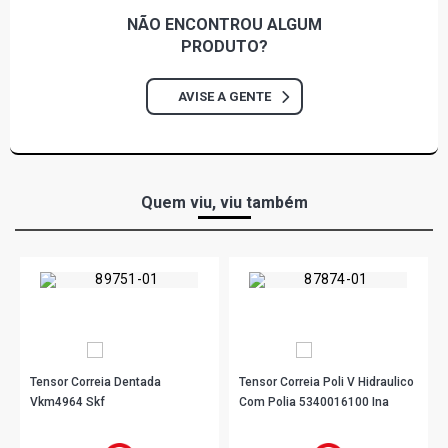
NÃO ENCONTROU
ALGUM
PRODUTO?
AVISE A GENTE
Quem viu, viu também
Tensor Correia Dentada
Tensor Correia Poli V Hidraulico
Vkm4964 Skf
Com Polia 5340016100 Ina
R$ 104,33
R$ 309,89
no PIX
no PIX