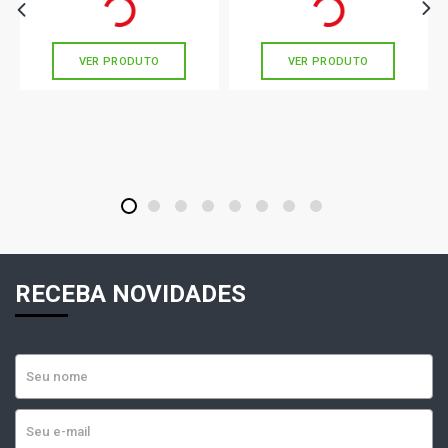
Ou
R$ 104,33
em até 3x de
R$ 34,77
Ou
R$ 309,89
em até 10x de
R$ 30,98
sem juros
sem juros
VER PRODUTO
VER PRODUTO
1
2
3
4
5
6
7
8
RECEBA NOVIDADES