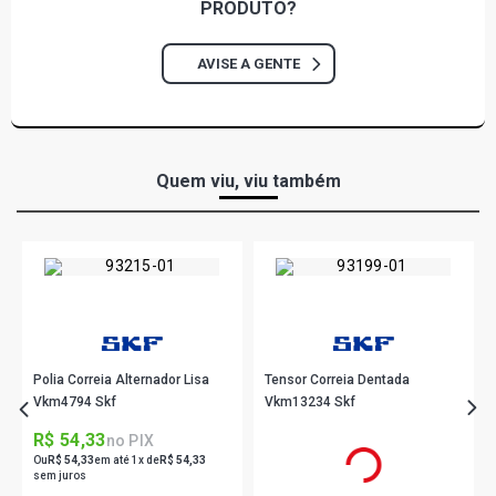
306 BREAK SOLEIL SW 1.8 16V GASOLINA (2000 - 2001)
PRODUTO?
MOTOR XU7JP4
AVISE A GENTE
Quem viu, viu também
Polia Correia Alternador Lisa
Tensor Correia Dentada
Vkm4794 Skf
Vkm13234 Skf
R$ 54,33
R$ 155,90
no PIX
no PIX
Ou
R$ 54,33
em até 1x de
R$ 54,33
Ou
R$ 155,90
em até 5x de
R$ 31,18
sem juros
sem juros