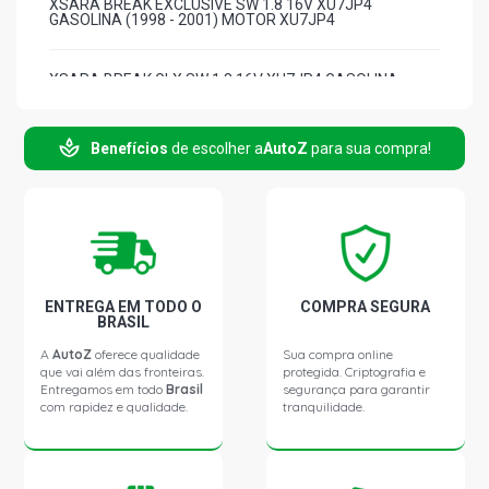
XSARA BREAK EXCLUSIVE SW 1.8 16V XU7JP4
GASOLINA (1998 - 2001) MOTOR XU7JP4
XSARA BREAK GLX SW 1.8 16V XU7JP4 GASOLINA
(1998 - 2001) MOTOR XU7JP4
Benefícios
de escolher a
AutoZ
para sua compra!
ZX FURIO HATCH 1.8 16V XU7JP4 GASOLINA (1995 -
1998)
306 CABRIOLET CONVERSIVEL 1.8 16V GASOLINA (1997
- 1998) MOTOR XU7JP4
306 PASSION HATCH 1.8 16V GASOLINA (1998 - 2001)
ENTREGA EM TODO O
COMPRA SEGURA
MOTOR XU7JP4
BRASIL
A
AutoZ
oferece qualidade
Sua compra online
que vai além das fronteiras.
protegida. Criptografia e
306 RALLYE HATCH 1.8 16V GASOLINA (1998 - 2001)
Entregamos em todo
Brasil
segurança para garantir
MOTOR XU7JP4
com rapidez e qualidade.
tranquilidade.
306 SELECTION HATCH 1.8 16V GASOLINA (1998 - 2000)
MOTOR XU7JP4