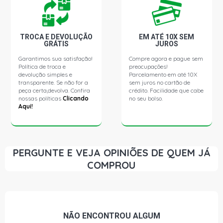
306 SOLEIL HATCH 1.8 16V GASOLINA (2000 - 2001)
MOTOR XU7JP4
TROCA E DEVOLUÇÃO
EM ATÉ 10X SEM
GRÁTIS
JUROS
306 XR HATCH 1.8 16V GASOLINA (1997 - 1998) MOTOR
Garantimos sua satisfação!
Compre agora e pague sem
XU7JP4
Política de troca e
preocupações!
devolução simples e
Parcelamento em até 10X
transparente. Se não for a
sem juros no cartão de
306 PASSION SEDAN 1.8 16V GASOLINA (1998 - 2001)
peça certa,devolva. Confira
crédito. Facilidade que cabe
MOTOR XU7JP4
nossas políticas
Clicando
no seu bolso.
Aqui!
306 SELECTION SEDAN 1.8 16V GASOLINA (1998 - 2000)
MOTOR XU7JP4
PERGUNTE E VEJA OPINIÕES DE QUEM JÁ
306 SOLEIL SEDAN 1.8 16V GASOLINA (1999 - 2001)
COMPROU
MOTOR XU7JP4
306 BREAK PASSION SW 1.8 16V GASOLINA (1998 -
2001) MOTOR XU7JP4
NÃO ENCONTROU
ALGUM