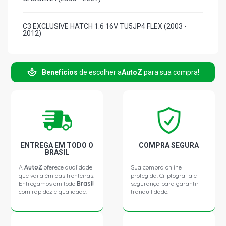
C3 EXCLUSIVE HATCH 1.6 16V TU5JP4 FLEX (2003 -
2012)
C3 GLX HATCH 1.6 16V TU5JP4 FLEX (2002 - 2012)
Benefícios
de escolher a
AutoZ
para sua compra!
C3 PICASSO GL MINIVAN 1.6 16V TU5JP4 FLEX (2011 -
2016)
C3 PICASSO GLX MINIVAN 1.6 16V TU5JP4 FLEX (2011 -
2017)
ENTREGA EM TODO O
COMPRA SEGURA
BRASIL
C3 XTR HATCH 1.6 16V TU5JP4 FLEX (2006 - 2011)
A
AutoZ
oferece qualidade
Sua compra online
que vai além das fronteiras.
protegida. Criptografia e
Entregamos em todo
Brasil
segurança para garantir
C3 EXCLUSIVE HATCH 1.6 16V TU5JP4 GASOLINA (2003
com rapidez e qualidade.
tranquilidade.
- 2011)
C3 GLX HATCH 1.6 16V TU5JP4 GASOLINA (2002 - 2010)