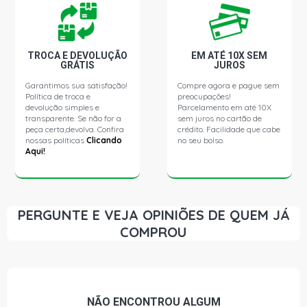
XSARA EXCLUSIVE HATCH 1.6 16V TU5JP4 GASOLINA
(2001 - 2001)
TROCA E DEVOLUÇÃO
EM ATÉ 10X SEM
GRÁTIS
JUROS
XSARA VTS HATCH 1.6 16V TU5JP4 GASOLINA (2001 -
Garantimos sua satisfação!
Compre agora e pague sem
2002)
Política de troca e
preocupações!
devolução simples e
Parcelamento em até 10X
transparente. Se não for a
sem juros no cartão de
XSARA GLX MINIVAN 1.6 16V GASOLINA (2005 - 2012)
peça certa,devolva. Confira
crédito. Facilidade que cabe
nossas políticas
Clicando
no seu bolso.
Aqui!
XSARA BREAK EXCLUSIVE SW 1.6 16V TU5JP4
GASOLINA (2001 - 2001)
XSARA BREAK GLX SW 1.6 16V TU5JP4 GASOLINA
PERGUNTE E VEJA OPINIÕES DE QUEM JÁ
(2001 - 2003)
COMPROU
206 STD CONVERSIVEL 1.6 16V GASOLINA (2001 - 2008)
206 STD HATCH 1.6 16V FLEX (2007 - 2008)
NÃO ENCONTROU
ALGUM