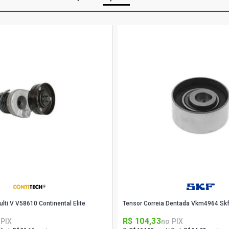
lti V V58610 Continental Elite
Tensor Correia Dentada Vkm4964 Sk
R$ 104,33
 PIX
no PIX