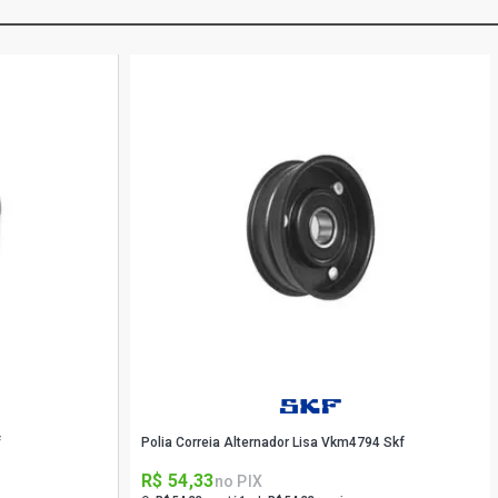
f
Polia Correia Alternador Lisa Vkm4794 Skf
R$ 54,33
no PIX