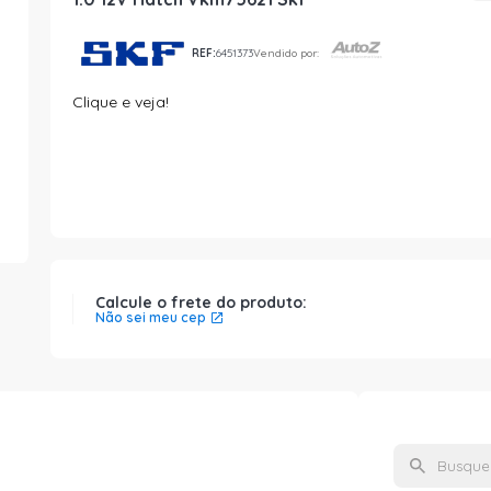
REF:
6451373
Vendido por:
Clique e veja!
Calcule o frete do produto:
Não sei meu cep