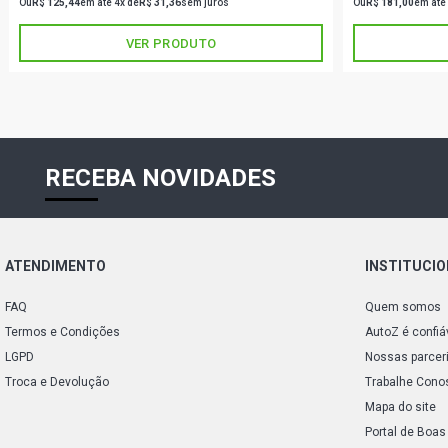
Ou
R$ 125,44
em até 4x de
R$ 31,36
sem juros
Ou
R$ 181,00
em até
VER PRODUTO
RECEBA NOVIDADES
ATENDIMENTO
INSTITUCI
FAQ
Quem somos
Termos e Condições
AutoZ é confiá
LGPD
Nossas parcer
Troca e Devolução
Trabalhe Cono
Mapa do site
Portal de Boas