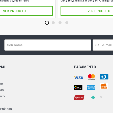
 6x de
R$ 30,16
sem juros
Ou
R$ 104,33
em até 3x de
R$ 34,77
sem juro
VER PRODUTO
VER PRODUTO
1
2
3
4
ONAL
PAGAMENTO
vel
ias
sco
 Práticas