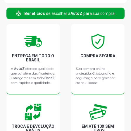
Benefícios
de escolher a
AutoZ
para sua compra!
FRONTIER SE STRIKE PICKUP 2.8 12V DIESEL (2004 -
2011)
FRONTIER SE-ONE PICKUP 2.8 12V DIESEL (2004 - 2008)
FRONTIER XE PICKUP 2.8 12V DIESEL (2004 - 2008)
ENTREGA EM TODO O
COMPRA SEGURA
BRASIL
FRONTIER XE ATTACK PICKUP 2.8 12V DIESEL (2006 -
A
AutoZ
oferece qualidade
Sua compra online
2008)
que vai além das fronteiras.
protegida. Criptografia e
Entregamos em todo
Brasil
segurança para garantir
com rapidez e qualidade.
tranquilidade.
FRONTIER XE TIT PICKUP 2.8 12V DIESEL (2004 - 2008)
TROCA E DEVOLUÇÃO
EM ATÉ 10X SEM
GRÁTIS
JUROS