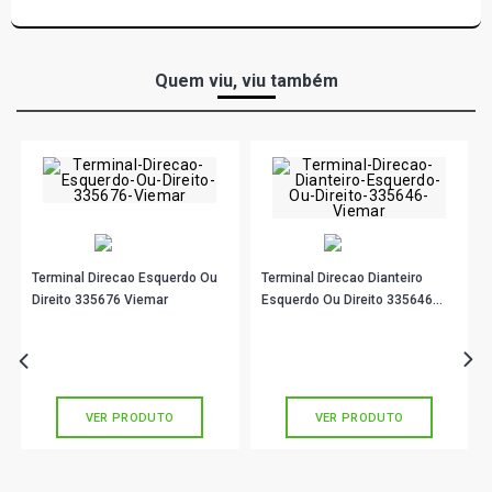
Quem viu, viu também
Terminal Direcao Esquerdo Ou
Terminal Direcao Dianteiro
Direito 335676 Viemar
Esquerdo Ou Direito 335646
Viemar
R$ 56,56
R$ 66,56
no PIX
no PIX
Ou
R$ 56,56
em até 1x de
R$ 56,56
Ou
R$ 66,56
em até 2x de
R$ 33,28
sem juros
sem juros
VER PRODUTO
VER PRODUTO