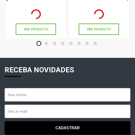
R$ 81,00
R$ 96,90
no PIX
no PIX
Ou
R$ 81,00
em até 2x de
R$ 40,50
Ou
R$ 96,90
em até 3x de
R$ 32,30
sem juros
sem juros
VER PRODUTO
VER PRODUTO
1
2
3
4
5
6
7
8
RECEBA NOVIDADES
CADASTRAR