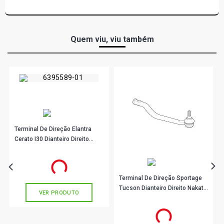
2010) DIMENSÕES TERMINAL DIREÇÃO COMP 67,5MM/
ROSCA 1/2"X2,0MM/CÔNICO 11,6MM
KA IMAGE HATCH 1.0 8V ENDURA GASOLINA (1996 -
Quem viu, viu também
2002) DIMENSÕES TERMINAL DIREÇÃO COMP 67,5MM/
ROSCA 1/2"X2,0MM/CÔNICO 11,6MM
Terminal De Direção Elantra
Cerato I30 Dianteiro Direito
Nakata N99108
R$ 96,56
no PIX
Ou
R$ 96,56
em até 3x de
R$ 32,18
sem juros
Terminal De Direção Sportage
Tucson Dianteiro Direito Nakata
VER PRODUTO
N99106
R$ 85,44
no PIX
Ou
R$ 85,44
em até 2x de
R$ 42,72
sem juros