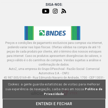
SIGA-NOS:
Preços e condições de pagamento exclusivos para compras via internet,
podendo variar nas lojas físicas. Ofertas válidas na compra de até 10
peças de cada produto por cliente, até o término dos nossos estoques
para internet. Caso os produtos apresentem divergências de valores, o
preço válido é o do carrinhos de compras. Vendas sujeitas a análise e
confirmação de dados.
AutoZ, uma empresa do Grupo DPaschoal - Razão Social: Comercial
Automotiva S.A. - CNPJ:
45.987.005/0169-49 - Rua Edmundo Navarro de Andrade, 1700 - CEP 13031-
695, Campinas-SP
Cookies: a gente guarda estatísticas de visitas para melhorar
sua experiência de navegação, saiba mais em nossa
Política de
Privacidade
ENTENDI E FECHAR