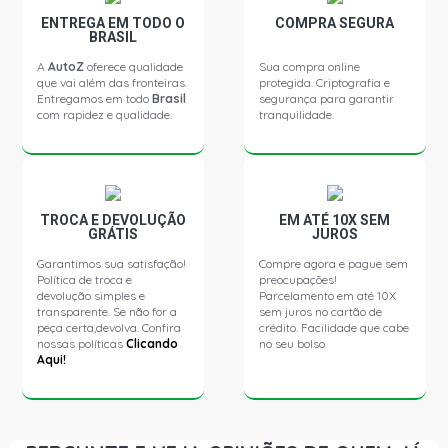
ENTREGA EM TODO O
COMPRA SEGURA
BRASIL
PALIO SPORTING HATCH 1.6 16V E-TORQ FLEX (2012 -
2017)
A
AutoZ
oferece qualidade
Sua compra online
que vai além das fronteiras.
protegida. Criptografia e
Entregamos em todo
Brasil
segurança para garantir
com rapidez e qualidade.
tranquilidade.
UNO VIVACE HATCH 1.0 8V EVO FLEX (2011 - 2020)
UNO WAY HATCH 1.0 8V EVO FLEX (2011 - 2021)
TROCA E DEVOLUÇÃO
EM ATÉ 10X SEM
UNO WAY (ANTIGO) HATCH 1.0 8V FIRE FLEX (2009 -
GRÁTIS
JUROS
2013)
Garantimos sua satisfação!
Compre agora e pague sem
Política de troca e
preocupações!
devolução simples e
Parcelamento em até 10X
UNO WAY ECONOMY (ANTIGO) HATCH 1.0 8V FIRE FLEX
transparente. Se não for a
sem juros no cartão de
(2013 - 2013)
peça certa,devolva. Confira
crédito. Facilidade que cabe
nossas políticas
Clicando
no seu bolso.
Aqui!
UNO ATTRACTIVE HATCH 1.4 8V EVO FLEX (2010 - 2014)
UNO WAY HATCH 1.4 8V EVO FLEX (2011 - 2020)