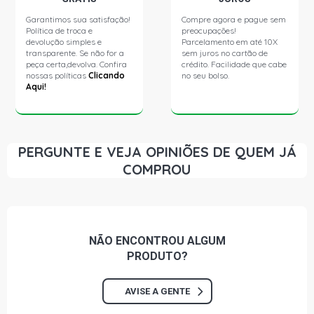
2016)
Garantimos sua satisfação!
Compre agora e pague sem
Política de troca e
preocupações!
FIESTA HATCH SE HATCH 1.6 16V SIGMA L4 FLEX (2011 -
devolução simples e
Parcelamento em até 10X
2020)
transparente. Se não for a
sem juros no cartão de
peça certa,devolva. Confira
crédito. Facilidade que cabe
nossas políticas
Clicando
no seu bolso.
Aqui!
FIESTA HATCH TITANIUM HATCH 1.6 16V SIGMA L4 FLEX
(2013 - 2019)
FIESTA SEDAN S SEDAN 1.5 16V SIGMA L4 FLEX (2013 -
2016)
PERGUNTE E VEJA OPINIÕES DE QUEM JÁ
COMPROU
FIESTA SEDAN SE SEDAN 1.5 16V SIGMA L4 FLEX (2013 -
2016)
FIESTA SEDAN SE SEDAN 1.6 16V SIGMA L4 FLEX (2011 -
NÃO ENCONTROU
ALGUM
2015)
PRODUTO?
FIESTA SEDAN TITANIUM SEDAN 1.6 16V SIGMA L4 FLEX
AVISE A GENTE
(2013 - 2019)