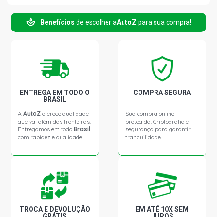
ECOSPORT FREESTYLE SUV 2.0 16V DURATEC FLEX
(2013 - 2018)
Benefícios
de escolher a
AutoZ
para sua compra!
ECOSPORT FREESTYLE PLUS SUV 2.0 16V DURATEC
FLEX (2013 - 2018)
ECOSPORT SE SUV 2.0 16V DURATEC FLEX (2013 -
2019)
ENTREGA EM TODO O
COMPRA SEGURA
BRASIL
ECOSPORT TITANIUM SUV 2.0 16V DURATEC FLEX (2013
A
AutoZ
oferece qualidade
Sua compra online
- 2019)
que vai além das fronteiras.
protegida. Criptografia e
Entregamos em todo
Brasil
segurança para garantir
com rapidez e qualidade.
tranquilidade.
ECOSPORT TITANIUM PLUS SUV 2.0 16V DURATEC FLEX
(2013 - 2018)
FIESTA HATCH S HATCH 1.5 16V SIGMA L4 FLEX (2013 -
2016)
TROCA E DEVOLUÇÃO
EM ATÉ 10X SEM
FIESTA HATCH SE HATCH 1.5 16V SIGMA L4 FLEX (2013 -
GRÁTIS
JUROS