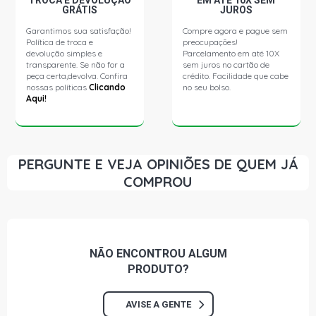
TROCA E DEVOLUÇÃO
EM ATÉ 10X SEM
GRÁTIS
JUROS
Garantimos sua satisfação!
Compre agora e pague sem
Política de troca e
preocupações!
devolução simples e
Parcelamento em até 10X
transparente. Se não for a
sem juros no cartão de
peça certa,devolva. Confira
crédito. Facilidade que cabe
nossas políticas
Clicando
no seu bolso.
Aqui!
PERGUNTE E VEJA OPINIÕES DE QUEM JÁ
COMPROU
NÃO ENCONTROU
ALGUM
PRODUTO?
AVISE A GENTE