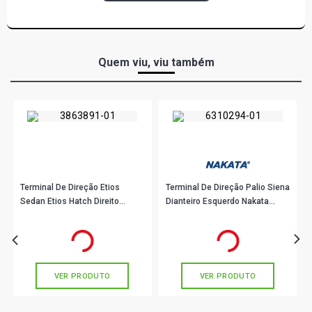
Quem viu, viu também
Terminal De Direção Etios
Terminal De Direção Palio Siena
Sedan Etios Hatch Direito
Dianteiro Esquerdo Nakata
Viemar 335509
N96037
R$ 62,11
R$ 45,44
no PIX
no PIX
Ou
R$ 62,11
em até 2x de
R$ 31,05
Ou
R$ 45,44
em até 1x de
R$ 45,44
sem juros
sem juros
VER PRODUTO
VER PRODUTO