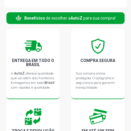
CIVIC EXS SEDAN 1.8 16V I-VTEC FLEX (2012 - 2013)
Benefícios
de escolher a
AutoZ
para sua compra!
CIVIC LXL SEDAN 1.8 16V I-VTEC FLEX (2012 - 2012)
CIVIC LXS SEDAN 1.8 16V I-VTEC FLEX (2012 - 2012)
CIVIC SI COUPE 2.4 16V I-VTEC DOHC GASOLINA (2014 -
2015)
ENTREGA EM TODO O
COMPRA SEGURA
BRASIL
A
AutoZ
oferece qualidade
Sua compra online
que vai além das fronteiras.
protegida. Criptografia e
Entregamos em todo
Brasil
segurança para garantir
com rapidez e qualidade.
tranquilidade.