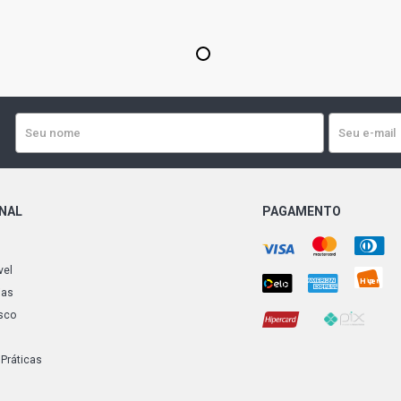
1
ONAL
PAGAMENTO
vel
ias
sco
 Práticas