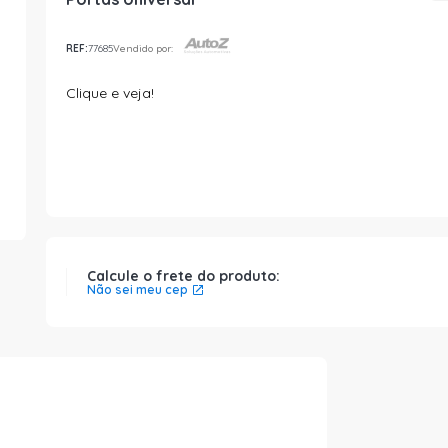
REF:
77685
Vendido por:
Clique e veja!
Calcule o frete do produto:
Não sei meu cep