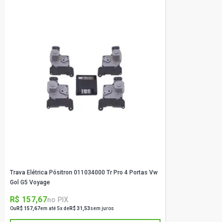
Trava Elétrica Pósitron 011034000 Tr Pro 4 Portas Vw
Gol G5 Voyage
R$ 157,67
no PIX
Ou
R$ 157,67
em até 5x de
R$ 31,53
sem juros