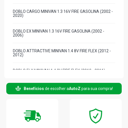
DOBLO CARGO MINIVAN 1.3 16V FIRE GASOLINA (2002 -
2020)
DOBLO EX MINIVAN 1.3 16V FIRE GASOLINA (2002 -
2006)
DOBLO ATTRACTIVE MINIVAN 1.4 8V FIRE FLEX (2012 -
2012)
DOBLO ELX MINIVAN 1.4 8V FIRE FLEX (2010 - 2011)
DOBLO ADVENTURE-TRYON MINIVAN 1.8 8V
Benefícios
de escolher a
AutoZ
para sua compra!
POWERTRAIN FLEX (2006 - 2020)
DOBLO CARGO MINIVAN 1.8 8V POWERTRAIN FLEX (2006
- 2021)
DOBLO ELX MINIVAN 1.8 8V POWERTRAIN FLEX (2006 -