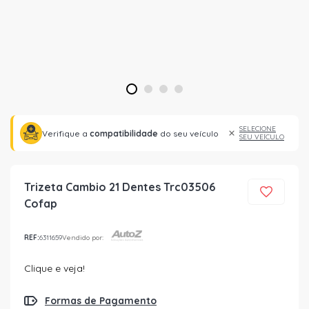
1
2
3
4
SELECIONE
Verifique a
compatibilidade
do seu veículo
SEU VEÍCULO
Trizeta Cambio 21 Dentes Trc03506
Cofap
REF:
6311659
Vendido por:
Clique e veja!
Formas de Pagamento