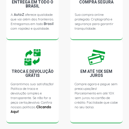
2011)
ENTREGA EM TODO O
COMPRA SEGURA
BRASIL
A
AutoZ
oferece qualidade
Sua compra online
DOBLO HLX MINIVAN 1.8 8V POWERTRAIN FLEX (2007 -
que vai além das fronteiras.
protegida. Criptografia e
2011)
Entregamos em todo
Brasil
segurança para garantir
com rapidez e qualidade.
tranquilidade.
DOBLO ADVENTURE-TRYON MINIVAN 1.8 8V
POWERTRAIN GASOLINA (2004 - 2020)
DOBLO CARGO MINIVAN 1.8 8V POWERTRAIN GASOLINA
(2004 - 2006)
TROCA E DEVOLUÇÃO
EM ATÉ 10X SEM
GRÁTIS
JUROS
DOBLO ELX MINIVAN 1.8 8V POWERTRAIN GASOLINA
(2004 - 2006)
Garantimos sua satisfação!
Compre agora e pague sem
Política de troca e
preocupações!
devolução simples e
Parcelamento em até 10X
FIORINO STD FURGAO 1.4 8V EVO FLEX (2014 - 2019)
transparente. Se não for a
sem juros no cartão de
peça certa,devolva. Confira
crédito. Facilidade que cabe
nossas políticas
Clicando
no seu bolso.
Aqui!
GRAND SIENA ATTRACTIVE SEDAN 1.4 8V EVO FLEX
(2012 - 2020)