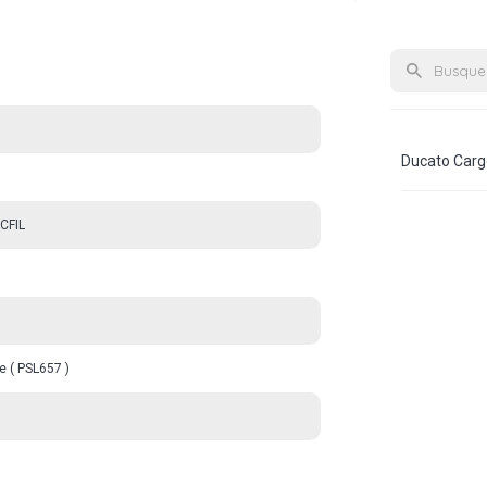
Ducato Carg
CFIL
e ( PSL657 )