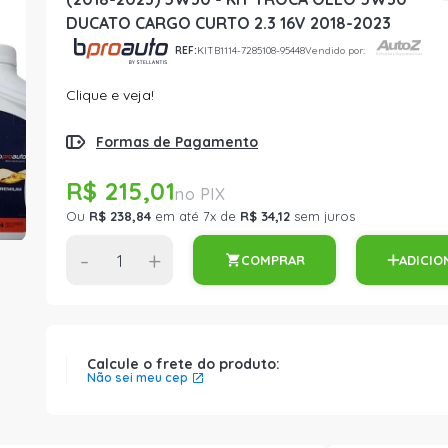
DUCATO CARGO CURTO 2.3 16V 2018-2023
REF:
KITB1114-7285108-95448
Vendido por:
Clique e veja!
Formas de Pagamento
R$ 215,01
Ou
R$ 238,84
em até 7x de
R$ 34,12
sem juros
-
+
COMPRAR
ADICIO
Calcule o frete do produto:
Não sei meu cep