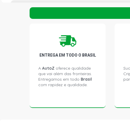
VISCOSIDADE ÓLEO
5W30
MARCA FILTRO DE ÓLEO
TECFIL
QTD FILTRO
1
CONDIÇÃO
NOVO
ENTREGA EM TODO O BRASIL
QTD ÓLEO KIT
6
A
AutoZ
oferece qualidade
Sua
que vai além das fronteiras.
Cri
Entregamos em todo
Brasil
par
com rapidez e qualidade.