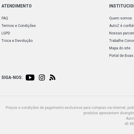
ATENDIMENTO
INSTITUCI
FAQ
Quem somos
Termos e Condições
AutoZ é confiá
LGPD
Nossas parcer
Troca e Devolução
Trabalhe Cono
Mapa do site
Portal de Boas
SIGA-NOS:
Preços e condições de pagamento exclusivos para compras via internet, poden
produtos apresentem divergênc
Auto
45.98