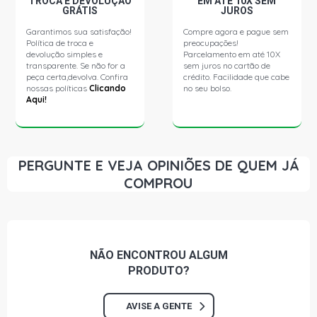
TROCA E DEVOLUÇÃO
EM ATÉ 10X SEM
GRÁTIS
JUROS
Garantimos sua satisfação!
Compre agora e pague sem
Política de troca e
preocupações!
devolução simples e
Parcelamento em até 10X
transparente. Se não for a
sem juros no cartão de
peça certa,devolva. Confira
crédito. Facilidade que cabe
nossas políticas
Clicando
no seu bolso.
Aqui!
PERGUNTE E VEJA OPINIÕES DE QUEM JÁ
COMPROU
NÃO ENCONTROU
ALGUM
PRODUTO?
AVISE A GENTE