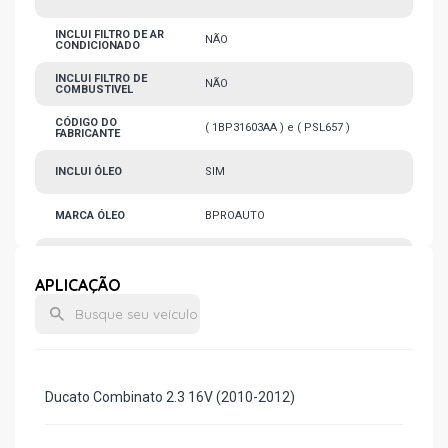
INCLUI FILTRO DE AR
NÃO
CONDICIONADO
INCLUI FILTRO DE
NÃO
COMBUSTIVEL
CÓDIGO DO
( 1BP31603AA ) e ( PSL657 )
FABRICANTE
INCLUI ÓLEO
SIM
MARCA ÓLEO
BPROAUTO
VISCOSIDADE ÓLEO
5W30
APLICAÇÃO
MARCA FILTRO DE
TECFIL
ÓLEO
QTD FILTRO
1
CONDIÇÃO
NOVO
Ducato Combinato 2.3 16V (2010-2012)
QTD ÓLEO KIT
6