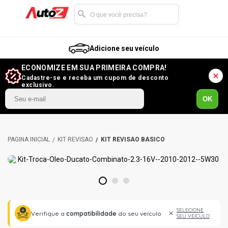
Adicione seu veículo
ECONOMIZE EM SUA PRIMEIRA COMPRA!
Cadastre-se e receba um cupom de desconto
exclusivo.
OK
KIT REVISÃO
KIT REVISÃO BÁSICO
1
2
3
SELECIONE
Verifique a
compatibilidade
do seu veículo
SEU VEÍCULO