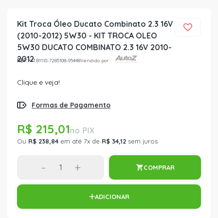
Kit Troca Óleo Ducato Combinato 2.3 16V
(2010-2012) 5W30 - KIT TROCA OLEO
5W30 DUCATO COMBINATO 2.3 16V 2010-
2012
REF:
KITB1110-7285108-95448
Vendido por:
Clique e veja!
Formas de Pagamento
R$ 215,01
Ou
R$ 238,84
em até 7x de
R$ 34,12
sem juros
-
+
COMPRAR
ADICIONAR