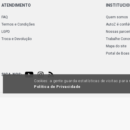
ATENDIMENTO
INSTITUCI
FAQ
Quem somos
Termos e Condições
AutoZ é confiá
LGPD
Nossas parcer
Troca e Devolução
Trabalhe Cono
Mapa do site
Portal de Boas
SIGA-NOS:
Cookies: a gente guarda estatísticas de visitas par
Política de Privacidade
Preços e condições de pagamento exclusivos para compras via internet, poden
produtos apresentem divergênc
Auto
45.98