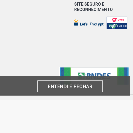
SITE SEGURO E
RECONHECIMENTO
ENTENDI E FECHAR
produto por cliente, até o término dos nossos estoques para internet. Caso os
análise e confirmação de dados.
 CNPJ:
inas-SP