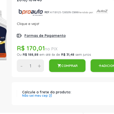
REF:
KITB1125-7285078-53898
Vendido por:
Clique e veja!
Formas de Pagamento
R$ 170,01
Ou
R$ 188,88
em até 6x de
R$ 31,48
sem juros
-
+
COMPRAR
ADICIO
Calcule o frete do produto:
Não sei meu cep