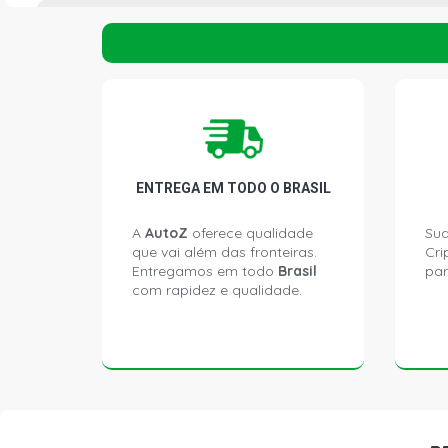
VISCOSIDADE ÓLEO
10W40
MARCA FILTRO DE ÓLEO
TECFIL
QTD FILTRO
1
CONDIÇÃO
NOVO
ENTREGA EM TODO O BRASIL
QTD ÓLEO KIT
5
A
AutoZ
oferece qualidade
Sua
que vai além das fronteiras.
Cri
Entregamos em todo
Brasil
par
com rapidez e qualidade.