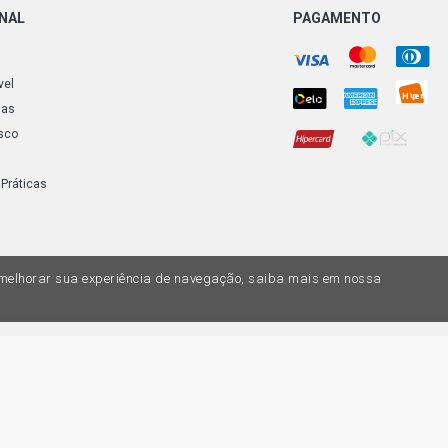
ONAL
PAGAMENTO
vel
ias
sco
 Práticas
a melhorar sua experiência de navegação, saiba mais em nossa
do variar nas lojas físicas. Ofertas válidas na compra de até 10 peças de cada 
ias de valores, o preço válido é o do carrinhos de compras. Vendas sujeitas a 
Z, uma empresa do Grupo DPaschoal - Razão Social: Comercial Automotiva S.A. -
7.005/0169-49 - Rua Edmundo Navarro de Andrade, 1700 - CEP 13031-695, Camp