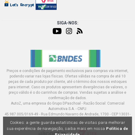
SIGA-NOS:
Preços e condições de pagamento exclusivos para compras via internet,
podendo variar nas lojas físicas. Ofertas válidas na compra de até 10
peças de cada produto por cliente, até o término dos nossos estoques
para internet. Caso os produtos apresentem divergências de valores, o
preço válido é o do carrinhos de compras. Vendas sujeitas a análise e
confirmação de dados.
AutoZ, uma empresa do Grupo DPaschoal - Razão Social: Comercial
Automotiva S.A. - CNPJ:
45.987.005/0169-49 - Rua Edmundo Navarro de Andrade, 1700 - CEP 13031-
695, Campinas-SP
Cookies: a gente guarda estatísticas de visitas para melhorar
sua experiência de navegação, saiba mais em nossa
Política de
Privacidade