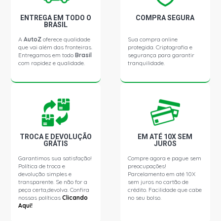
ENTREGA EM TODO O
COMPRA SEGURA
BRASIL
A
AutoZ
oferece qualidade
Sua compra online
que vai além das fronteiras.
protegida. Criptografia e
Entregamos em todo
Brasil
segurança para garantir
com rapidez e qualidade.
tranquilidade.
TROCA E DEVOLUÇÃO
EM ATÉ 10X SEM
GRÁTIS
JUROS
Garantimos sua satisfação!
Compre agora e pague sem
Política de troca e
preocupações!
devolução simples e
Parcelamento em até 10X
transparente. Se não for a
sem juros no cartão de
peça certa,devolva. Confira
crédito. Facilidade que cabe
nossas políticas
Clicando
no seu bolso.
Aqui!