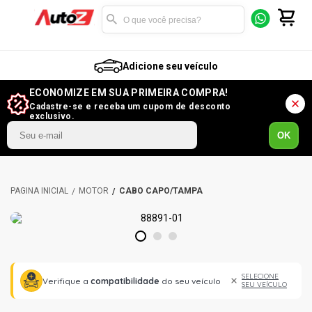
Adicione seu veículo
ECONOMIZE EM SUA PRIMEIRA COMPRA!
Cadastre-se e receba um cupom de desconto
exclusivo.
OK
MOTOR
CABO CAPO/TAMPA
1
2
3
SELECIONE
Verifique a
compatibilidade
do seu veículo
SEU VEÍCULO