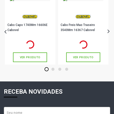
Cabo Capo 1740Mm 16606E
Cabo Freio Mao Traseiro
Cabovel
3540Mm 16367 Cabovel
R$ 29,90
R$ 34,33
no PIX
no PIX
Ou
R$ 29,90
em até 1x de
R$ 29,90
Ou
R$ 34,33
em até 1x de
R$ 34,33
sem juros
sem juros
VER PRODUTO
VER PRODUTO
1
2
3
4
RECEBA NOVIDADES