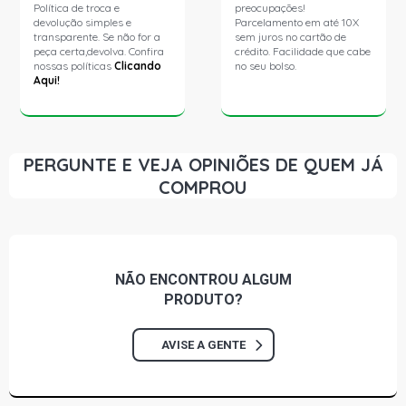
Política de troca e
preocupações!
devolução simples e
Parcelamento em até 10X
transparente. Se não for a
sem juros no cartão de
peça certa,devolva. Confira
crédito. Facilidade que cabe
nossas políticas
Clicando
no seu bolso.
Aqui!
PERGUNTE E VEJA OPINIÕES DE QUEM JÁ
COMPROU
NÃO ENCONTROU
ALGUM
PRODUTO?
AVISE A GENTE