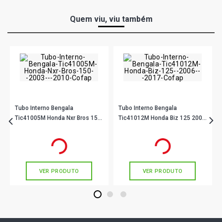
Quem viu, viu também
Tubo Interno Bengala
Tubo Interno Bengala
Tic41005M Honda Nxr Bros 150
Tic41012M Honda Biz 125 2006
2003 - 2010 Cofap
- 2017 Cofap
R$ 129,90
R$ 86,90
no PIX
no PIX
Ou
R$ 129,90
em até 4x de
R$ 32,47
Ou
R$ 86,90
em até 2x de
R$ 43,45
sem juros
sem juros
VER PRODUTO
VER PRODUTO
1
2
3