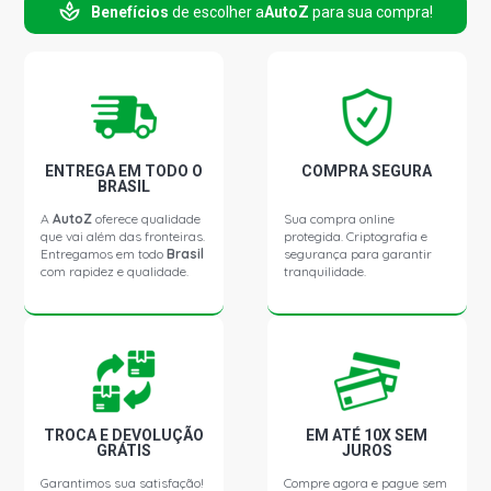
Benefícios
de escolher a
AutoZ
para sua compra!
ENTREGA EM TODO O
COMPRA SEGURA
BRASIL
A
AutoZ
oferece qualidade
Sua compra online
que vai além das fronteiras.
protegida. Criptografia e
Entregamos em todo
Brasil
segurança para garantir
com rapidez e qualidade.
tranquilidade.
TROCA E DEVOLUÇÃO
EM ATÉ 10X SEM
GRÁTIS
JUROS
Garantimos sua satisfação!
Compre agora e pague sem