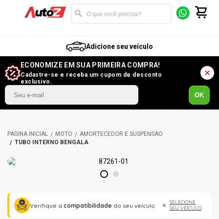
Adicione seu veículo
ECONOMIZE EM SUA PRIMEIRA COMPRA!
Cadastre-se e receba um cupom de desconto
exclusivo.
OK
MOTO
AMORTECEDOR E SUSPENSÃO
TUBO INTERNO BENGALA
1
2
SELECIONE
Verifique a
compatibilidade
do seu veículo
SEU VEÍCULO