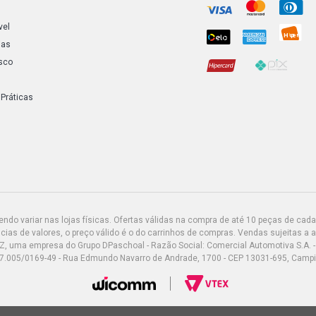
vel
LS1930 STD
ias
DIESEL (198
sco
LS1932 STD
DIESEL (198
 Práticas
LS1932 STD
DIESEL (198
LS1933 STD
DIESEL (198
do variar nas lojas físicas. Ofertas válidas na compra de até 10 peças de cada 
LS1933 STD
ias de valores, o preço válido é o do carrinhos de compras. Vendas sujeitas a 
DIESEL (198
Z, uma empresa do Grupo DPaschoal - Razão Social: Comercial Automotiva S.A. -
7.005/0169-49 - Rua Edmundo Navarro de Andrade, 1700 - CEP 13031-695, Camp
LS1934 STD
DIESEL (198