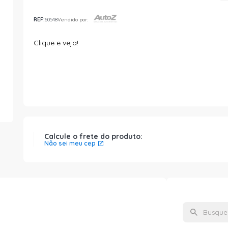
REF:
60548
Vendido por:
Clique e veja!
Calcule o frete do produto:
Não sei meu cep