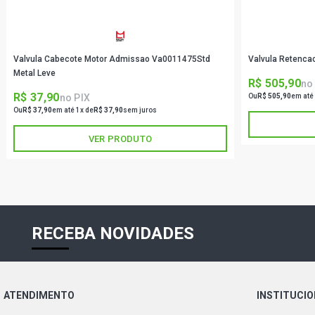
Valvula Cabecote Motor Admissao Va0011475Std
Valvula Retenca
Metal Leve
R$ 505,90
no
R$ 37,90
no PIX
Ou
R$ 505,90
em até
Ou
R$ 37,90
em até 1x de
R$ 37,90
sem juros
VER PRODUTO
RECEBA NOVIDADES
ATENDIMENTO
INSTITUCI