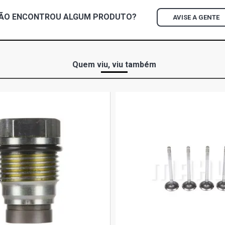
ÃO ENCONTROU
ALGUM
PRODUTO?
AVISE A GENTE
LB2220 STD
(1987 - 1992
LG1519 STD
Quem viu, viu também
(1970 - 1983
LK1519 STD
(1970 - 1987
LK1520 STD
(1987 - 1990
LK2219 STD
(1970 - 1989
LK2220 STD
(1987 - 1991