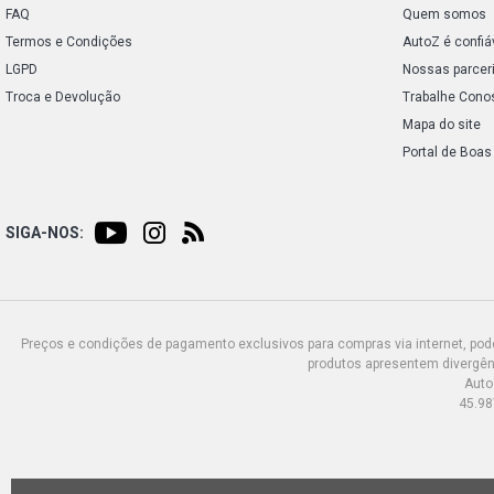
FAQ
Quem somos
Termos e Condições
AutoZ é confiá
LGPD
Nossas parcer
Troca e Devolução
Trabalhe Cono
Mapa do site
Portal de Boas
SIGA-NOS:
Preços e condições de pagamento exclusivos para compras via internet, poden
produtos apresentem divergênc
Auto
45.98