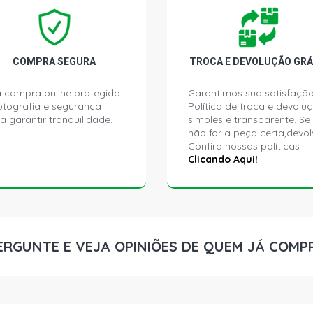
L2220 STD 
(1987 - 1991
LA1519 STD
COMPRA SEGURA
TROCA E DEVOLUÇÃO GRÁ
(1971 - 1980
 compra online protegida.
Garantimos sua satisfação
ptografia e segurança
Política de troca e devolu
LA1924 STD
a garantir tranquilidade.
simples e transparente. Se
DIESEL (197
não for a peça certa,devol
Confira nossas políticas
LA1924 STD
Clicando Aqui!
DIESEL (197
LA1932 STD
DIESEL (198
ERGUNTE E VEJA OPINIÕES DE QUEM JÁ COMP
LA1932 STD
DIESEL (198
LB2219 STD
(1978 - 1987