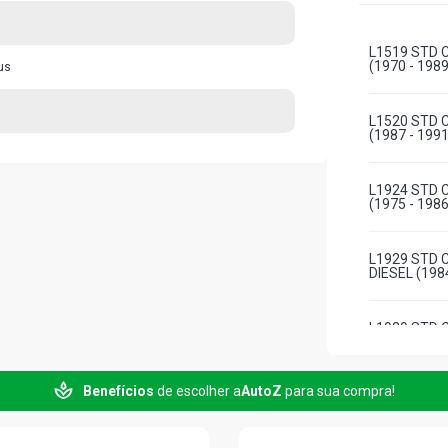
L1519 STD 
(1970 - 1989
us
L1520 STD 
(1987 - 1991
L1924 STD 
(1975 - 1986
L1929 STD 
DIESEL (198
L1929 STD 
DIESEL (198
Benefícios
de escolher a
AutoZ
para sua compra!
L2219 STD 
(1981 - 1989