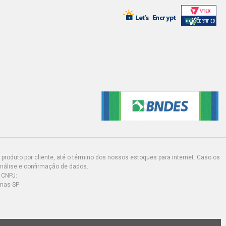
 CAMINHAO 11.6 12V OM355/6A
7 - 1990)
 CAMINHAO 11.6 12V OM355/6A
4 - 1989)
 CAMINHAO 11.6 12V OM355/6LA
4 - 1989)
 CAMINHAO 11.6 12V OM355/6A
4 - 1989)
produto por cliente, até o término dos nossos estoques para internet. Caso os
 CAMINHAO 11.6 12V OM355/6LA
análise e confirmação de dados.
4 - 1989)
 CNPJ:
inas-SP
 CAMINHAO 11.6 12V OM355/6A
4 - 1991)