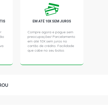
CAMINHAO 9.7 10V OM355/5 DIESEL
)
 CAMINHAO 9.7 10V OM355/5 DIESEL
TIS
EM ATÉ 10X SEM JUROS
)
!
Compre agora e pague sem
ção
preocupações! Parcelamento
 CAMINHAO 11.6 12V OM355/6A
5 - 1983)
em até 10X sem juros no
va.
cartão de crédito. Facilidade
que cabe no seu bolso.
 CAMINHAO 11.6 12V OM355/6LA
5 - 1983)
 CAMINHAO 11.6 12V OM355/6A
4 - 1989)
ROU
 CAMINHAO 11.6 12V OM355/6LA
4 - 1989)
 CAMINHAO 9.7 10V OM355/5 DIESEL
)