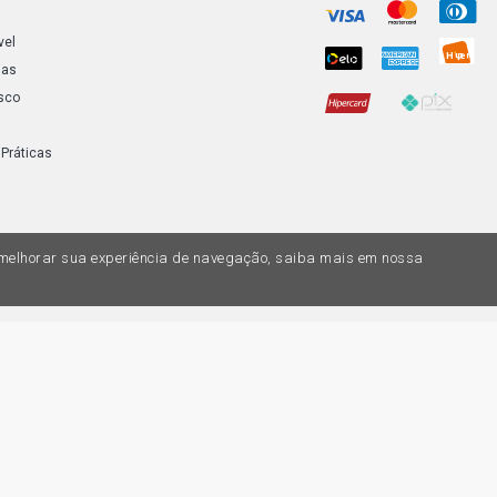
vel
ias
sco
 Práticas
a melhorar sua experiência de navegação, saiba mais em nossa
do variar nas lojas físicas. Ofertas válidas na compra de até 10 peças de cada 
ias de valores, o preço válido é o do carrinhos de compras. Vendas sujeitas a 
Z, uma empresa do Grupo DPaschoal - Razão Social: Comercial Automotiva S.A. -
7.005/0169-49 - Rua Edmundo Navarro de Andrade, 1700 - CEP 13031-695, Camp