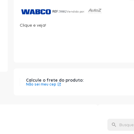
REF:
39882
Vendido por:
Clique e veja!
Calcule o frete do produto:
Não sei meu cep