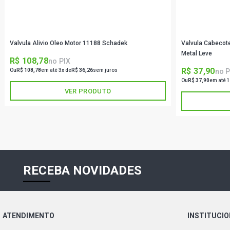
Valvula Alivio Oleo Motor 11188 Schadek
Valvula Cabeco
Metal Leve
R$ 108,78
no PIX
R$ 37,90
no P
Ou
R$ 108,78
em até 3x de
R$ 36,26
sem juros
Ou
R$ 37,90
em até 1
VER PRODUTO
RECEBA NOVIDADES
ATENDIMENTO
INSTITUCI