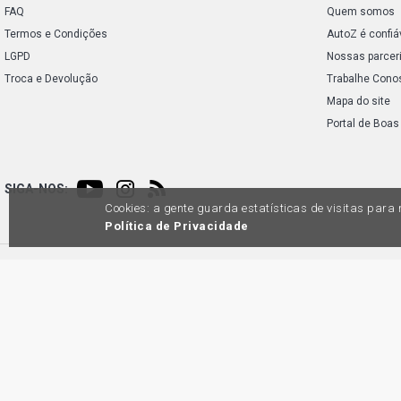
FAQ
Quem somos
Termos e Condições
AutoZ é confiá
LGPD
Nossas parcer
Troca e Devolução
Trabalhe Cono
Mapa do site
Portal de Boas
SIGA-NOS:
Cookies: a gente guarda estatísticas de visitas par
Política de Privacidade
Preços e condições de pagamento exclusivos para compras via internet, poden
produtos apresentem divergênc
Auto
45.98