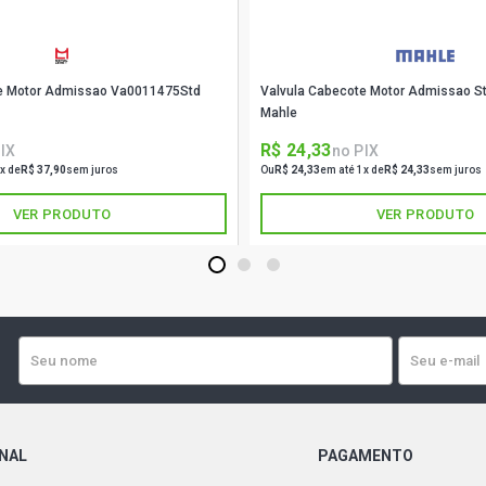
OH1318 STD
(1987 - 1996
te Motor Admissao Va0011475Std
Valvula Cabecote Motor Admissao S
OH1318 STD
(1977 - 1986
Mahle
R$ 24,33
IX
no PIX
OH1418 STD
x de
R$ 37,90
sem juros
Ou
R$ 24,33
em até 1x de
R$ 24,33
sem juros
(2003 - 2007
VER PRODUTO
VER PRODUTO
OH1418 STD
(1993 - 2007
1
2
3
OH1420 STD
(1998 - 2003
OH1420 STD
(1987 - 1990
ONAL
PAGAMENTO