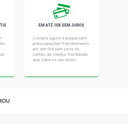
D ONIBUS 11.6 12V OM355/6LA
7 - 1995)
ONIBUS 6.0 12V OM366 DIESEL (1987
TIS
EM ATÉ 10X SEM JUROS
!
Compre agora e pague sem
ção
preocupações! Parcelamento
 ONIBUS 6.0 12V OM366LA DIESEL
)
em até 10X sem juros no
va.
cartão de crédito. Facilidade
que cabe no seu bolso.
 ONIBUS 10.0 10V OM449/5 A DIESEL
)
 ONIBUS 9.7 10V OM355/5 DIESEL
)
ROU
IBUS 12.0 12V OM447LA DIESEL (1995
NIBUS 10.0 10V OM449/5 LA DIESEL
)