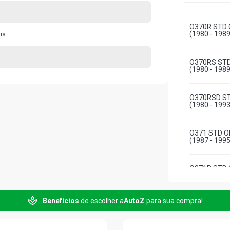
O370R STD 
(1980 - 1989
us
O370RS STD
(1980 - 1989
O370RSD ST
(1980 - 1993
O371 STD O
(1987 - 1995
O371R STD 
(1987 - 1996
Benefícios
de escolher a
AutoZ
para sua compra!
O371RS STD
(1987 - 1993