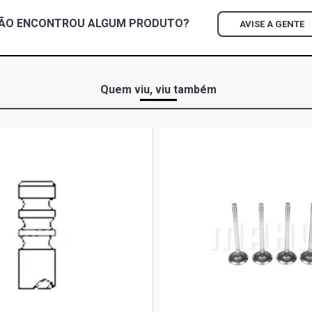
ÃO ENCONTROU
ALGUM
PRODUTO?
AVISE A GENTE
OF1315 STD
- 1996)
OF1318 STD
Quem viu, viu também
(1987 - 2000
OF1318 STD
(1987 - 1998
OF1620 STD
- 2006)
OH1315 STD
(1980 - 1996
OH1318 STD
(1987 - 2003