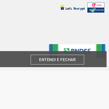
ENTENDI E FECHAR
produto por cliente, até o término dos nossos estoques para internet. Caso os
análise e confirmação de dados.
 CNPJ:
inas-SP