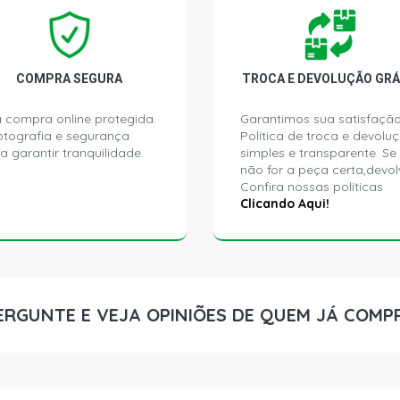
O371RSD ST
DIESEL (198
O371U STD 
COMPRA SEGURA
TROCA E DEVOLUÇÃO GRÁ
- 1996)
 compra online protegida.
Garantimos sua satisfação
ptografia e segurança
Política de troca e devolu
O371UL STD
a garantir tranquilidade.
simples e transparente. Se
(1987 - 1996
não for a peça certa,devol
Confira nossas políticas
O371UP STD
Clicando Aqui!
(1993 - 2007
O371UP STD
(1987 - 1996
ERGUNTE E VEJA OPINIÕES DE QUEM JÁ COMP
O400 UP ON
- 2005)
O400 UPA O
(1994 - 2007